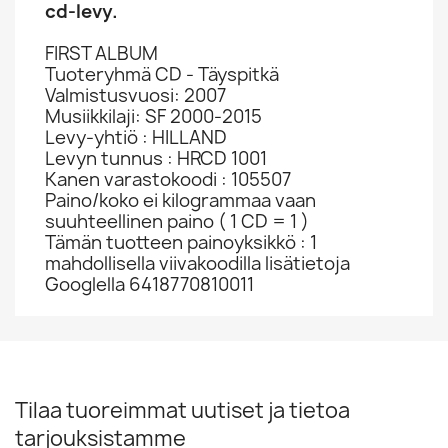
cd-levy.
FIRST ALBUM
Tuoteryhmä CD - Täyspitkä
Valmistusvuosi: 2007
Musiikkilaji: SF 2000-2015
Levy-yhtiö : HILLAND
Levyn tunnus : HRCD 1001
Kanen varastokoodi : 105507
Paino/koko ei kilogrammaa vaan
suuhteellinen paino ( 1 CD = 1 )
Tämän tuotteen painoyksikkö : 1
mahdollisella viivakoodilla lisätietoja
Googlella 6418770810011
Tilaa tuoreimmat uutiset ja tietoa
tarjouksistamme