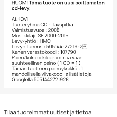
HUOM!
Tämä tuote on uusi soittamaton
cd-levy.
ALKOVI
Tuoteryhmä CD - Täyspitkä
Valmistusvuosi: 2008
Musiikkilaji: SF 2000-2015
Levy-yhtiö : HMC
Levyn tunnus : 505144-27219-2
Kanen varastokoodi : 107790
Paino/koko ei kilogrammaa vaan
suuhteellinen paino ( 1 CD = 1 )
Tämän tuotteen painoyksikkö : 1
mahdollisella viivakoodilla lisätietoja
Googlella 5051442721928
Tilaa tuoreimmat uutiset ja tietoa