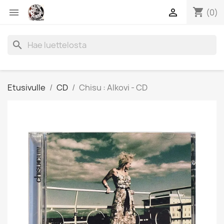
shopping_cart


(0)
search
Etusivulle
CD
Chisu : Alkovi - CD