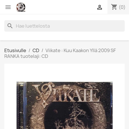
shopping_cart


(0)
search
Etusivulle
CD
Viikate : Kuu Kaakon Yllä 2009 SF
RANKA tuotelaji: CD