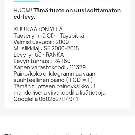
HUOM!
Tämä tuote on uusi soittamaton
cd-levy.
KUU KAAKON YLLÄ
Tuoteryhmä CD - Täyspitkä
Valmistusvuosi: 2009
Musiikkilaji: SF 2000-2015
Levy-yhtiö : RANKA
Levyn tunnus : RA 160
Kanen varastokoodi : 111329
Paino/koko ei kilogrammaa vaan
suuhteellinen paino ( 1 CD = 1 )
Tämän tuotteen painoyksikkö : 1
mahdollisella viivakoodilla lisätietoja
Googlella 0602527114941