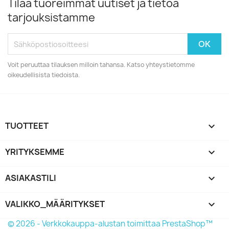
Tilaa tuoreimmat uutiset ja tietoa
tarjouksistamme
Voit peruuttaa tilauksen milloin tahansa. Katso yhteystietomme
oikeudellisista tiedoista.
TUOTTEET

YRITYKSEMME

ASIAKASTILI

VALIKKO_MÄÄRITYKSET
keyboard_arrow_down
© 2026 - Verkkokauppa-alustan toimittaa PrestaShop™