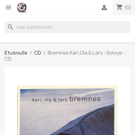
shopping_cart


(0)
search
Etusivulle
CD
Bremnes Kari,Ola & Lars : Soloye -
CD