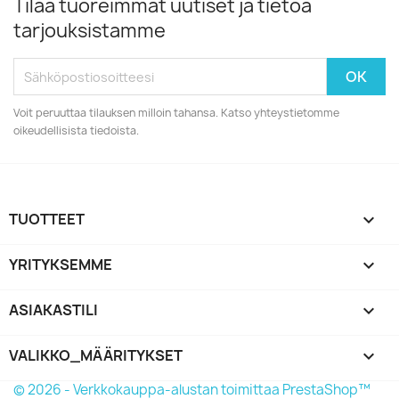
Tilaa tuoreimmat uutiset ja tietoa
tarjouksistamme
Voit peruuttaa tilauksen milloin tahansa. Katso yhteystietomme
oikeudellisista tiedoista.
TUOTTEET

YRITYKSEMME

ASIAKASTILI

VALIKKO_MÄÄRITYKSET
keyboard_arrow_down
© 2026 - Verkkokauppa-alustan toimittaa PrestaShop™