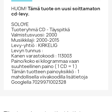
HUOM!
Tämä tuote on uusi soittamaton
cd-levy.
SOLOYE
Tuoteryhmä CD - Täyspitkä
Valmistusvuosi: 2000
Musiikkilaji: 2000-2015
Levy-yhtiö : KIRKELIG
Levyn tunnus :
Kanen varastokoodi : 113003
Paino/koko ei kilogrammaa vaan
suuhteellinen paino ( 1 CD = 1 )
Tämän tuotteen painoyksikkö : 1
mahdollisella viivakoodilla lisätietoja
Googlella 7029971002328