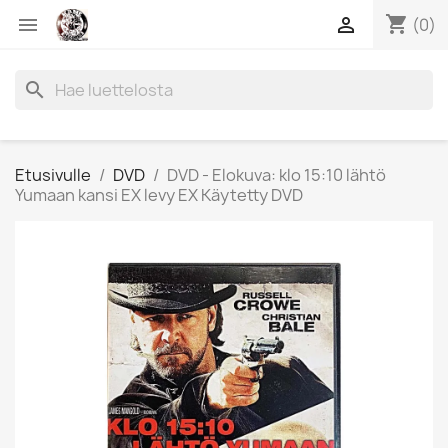
shopping_cart


(0)
search
Etusivulle
DVD
DVD - Elokuva: klo 15:10 lähtö
Yumaan kansi EX levy EX Käytetty DVD