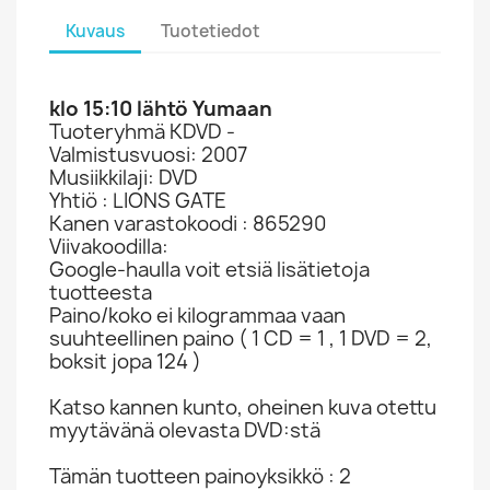
Kuvaus
Tuotetiedot
klo 15:10 lähtö Yumaan
Tuoteryhmä KDVD -
Valmistusvuosi: 2007
Musiikkilaji: DVD
Yhtiö : LIONS GATE
Kanen varastokoodi : 865290
Viivakoodilla:
Google-haulla voit etsiä lisätietoja
tuotteesta
Paino/koko ei kilogrammaa vaan
suuhteellinen paino ( 1 CD = 1 , 1 DVD = 2,
boksit jopa 124 )
Katso kannen kunto, oheinen kuva otettu
myytävänä olevasta DVD:stä
Tämän tuotteen painoyksikkö : 2