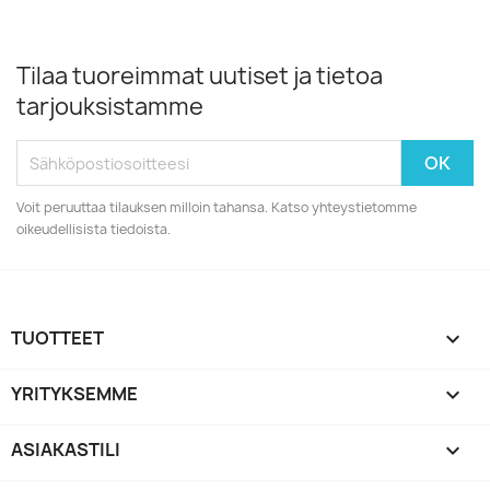
Tilaa tuoreimmat uutiset ja tietoa
tarjouksistamme
Voit peruuttaa tilauksen milloin tahansa. Katso yhteystietomme
oikeudellisista tiedoista.
TUOTTEET

YRITYKSEMME

ASIAKASTILI
