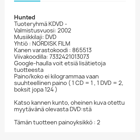
Hunted
Tuoteryhmä KDVD -
Valmistusvuosi: 2002
Musiikkilaji: DVD
Yhtiö : NORDISK FILM
Kanen varastokoodi : 865513
Viivakoodilla: 7332421013073
Google-haulla voit etsiä lisätietoja
tuotteesta
Paino/koko ei kilogrammaa vaan
suuhteellinen paino ( 1 CD = 1 , 1 DVD = 2,
boksit jopa 124 )
Katso kannen kunto, oheinen kuva otettu
myytävänä olevasta DVD:stä
Tämän tuotteen painoyksikkö : 2