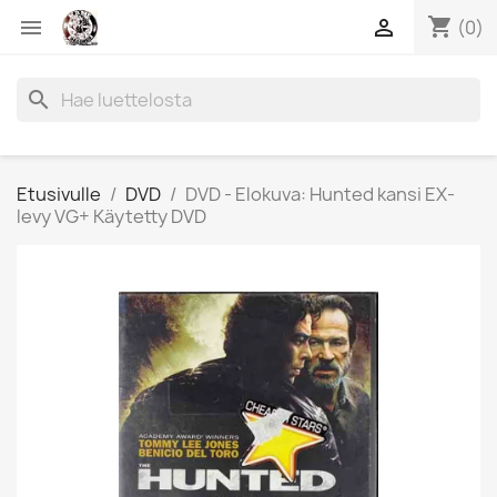
shopping_cart


(0)
search
Etusivulle
DVD
DVD - Elokuva: Hunted kansi EX-
levy VG+ Käytetty DVD