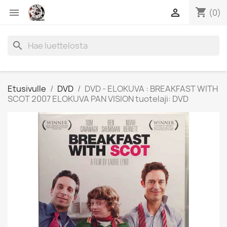
shopping_cart


(0)
search
Etusivulle
DVD
DVD - ELOKUVA : BREAKFAST WITH
SCOT 2007 ELOKUVA PAN VISION tuotelaji: DVD