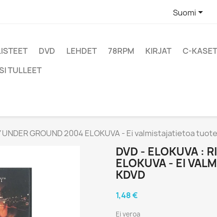

Suomi
LISTEET
DVD
LEHDET
78RPM
KIRJAT
C-KASET
SI TULLEET
 UNDER GROUND 2004 ELOKUVA - Ei valmistajatietoa tuotel
DVD - ELOKUVA : 
ELOKUVA - EI VAL
KDVD
1,48 €
Ei veroa