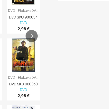
DVD - Elokuva DVD Cellular Kansi EX Levy...
DVD - Elokuva DVD Midnight In Paris Kansi...
DVD SKU 900054
DVD SKU 900053
DVD SKU 900
DVD
DVD
DVD
2,98 €
3,98 €
4,98 €
DVD - Elokuva DVD Vares Kaidan Tien...
DVD - Elokuva DVD Vares Kansi EX Levy EX-...
DVD SKU 900030
DVD SKU 900029
DVD SKU 900
DVD
DVD
DVD
2,98 €
1,98 €
2,98 €