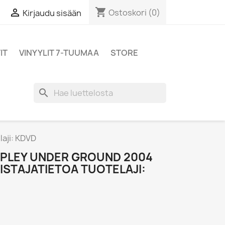
shopping_cart

Ostoskori
(0)
Kirjaudu sisään
IT
VINYYLIT 7-TUUMAA
STORE
search
aji: KDVD
RIPLEY UNDER GROUND 2004
MISTAJATIETOA TUOTELAJI: