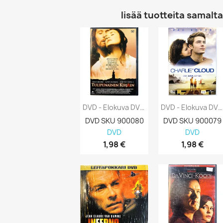
lisää tuotteita samalta 
DVD - Elokuva DVD Tulipunainen Kirjain...
DVD - Elokuva DVD Charlie St. Cloud Kansi...
DVD SKU 900080
DVD SKU 900079
DVD
DVD
1,98 €
1,98 €