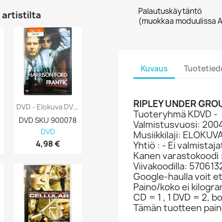
Palautuskäytäntö
artistilta
(muokkaa moduulissa A
Kuvaus
Tuotetied
RIPLEY UNDER GRO
DVD - Elokuva DVD Frantic Kansi EX Levy...
DVD - Elokuva DVD Viesti Mereltä Kansi EX...
Tuoteryhmä KDVD -
DVD SKU 900078
DVD SKU 900077
DVD SKU 900
Valmistusvuosi: 200
DVD
DVD
DVD
Musiikkilaji: ELOKUV
4,98 €
3,98 €
2,98 €
Yhtiö : - Ei valmistaj
Kanen varastokoodi 
Viivakoodilla: 5706
Google-haulla voit et
Paino/koko ei kilogr
CD = 1 , 1 DVD = 2, bo
Tämän tuotteen paino