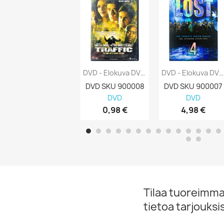
DVD - Elokuva DVD Traffic Kansi EX Levy...
DVD - Elokuva DVD Lost Complete Fourth...
DVD SKU 900008
DVD SKU 900007
DVD
DVD
0,98 €
4,98 €
Tilaa tuoreimmat
tietoa tarjouks