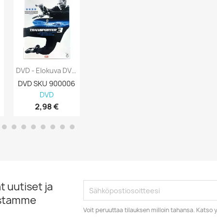
DVD - Elokuva DVD Transporter 3 Kansi EX...
DVD - Elokuva DVD Nälkäpeli Vihan Liekit...
DVD SKU 900006
DVD SKU 900005
DVD SKU 900
DVD
DVD
DVD
2,98 €
2,98 €
2,98 €
 uutiset ja
istamme
Voit peruuttaa tilauksen milloin tahansa. Kats