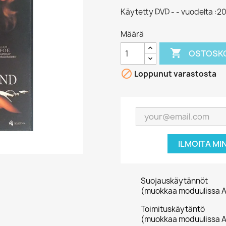
Käytetty DVD - - vuodelta :2
Määrä

OSTOSKO

Loppunut varastosta
ILMOITA MI
Suojauskäytännöt
(muokkaa moduulissa A
Toimituskäytäntö
(muokkaa moduulissa A