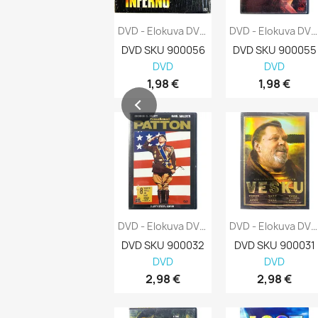
DVD - Elokuva DVD Inferno Kansi EX Levy...
DVD - Elokuva DVD Da Vinci-Koodi Kansi EX...
DVD SKU 900056
DVD SKU 900055
DVD
DVD
1,98 €
1,98 €
DVD - Elokuva DVD Patton Kansi EX Levy EX...
DVD - Elokuva DVD Vesku Kansi EX Levy EX...
DVD SKU 900032
DVD SKU 900031
DVD
DVD
2,98 €
2,98 €