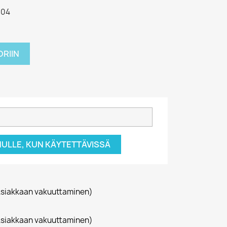
004
RIIN
NULLE, KUN KÄYTETTÄVISSÄ
siakkaan vakuuttaminen)
siakkaan vakuuttaminen)