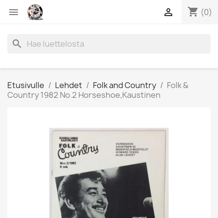
shopping_cart


(0)
search
Etusivulle
Lehdet
Folk and Country
Folk &
Country 1982 No.2 Horseshoe,Kaustinen