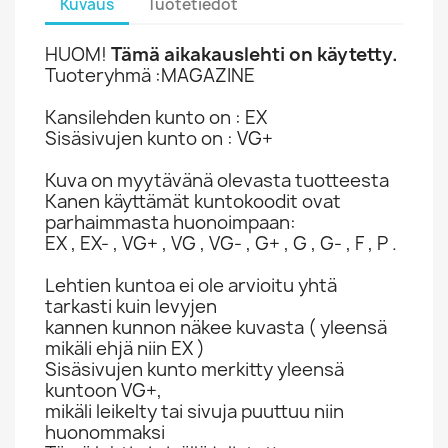
Kuvaus
Tuotetiedot
HUOM!
Tämä aikakauslehti on käytetty.
Tuoteryhmä :MAGAZINE
Kansilehden kunto on : EX
Sisäsivujen kunto on : VG+
Kuva on myytävänä olevasta tuotteesta
Kanen käyttämät kuntokoodit ovat
parhaimmasta huonoimpaan:
EX , EX- , VG+ , VG , VG- , G+ , G , G- , F , P .
Lehtien kuntoa ei ole arvioitu yhtä
tarkasti kuin levyjen
kannen kunnon näkee kuvasta ( yleensä
mikäli ehjä niin EX )
Sisäsivujen kunto merkitty yleensä
kuntoon VG+,
mikäli leikelty tai sivuja puuttuu niin
huonommaksi