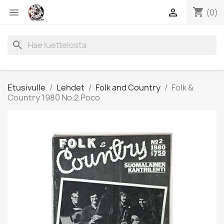
shopping_cart


(0)
search
Etusivulle
Lehdet
Folk and Country
Folk &
Country 1980 No.2 Poco