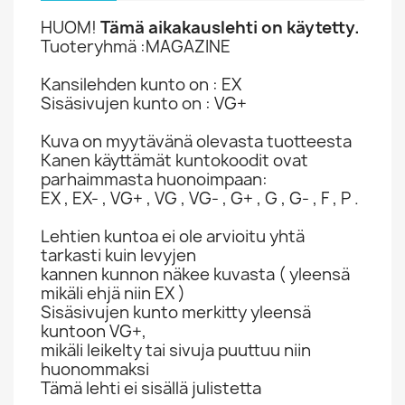
HUOM!
Tämä aikakauslehti on käytetty.
Tuoteryhmä :MAGAZINE
Kansilehden kunto on : EX
Sisäsivujen kunto on : VG+
Kuva on myytävänä olevasta tuotteesta
Kanen käyttämät kuntokoodit ovat
parhaimmasta huonoimpaan:
EX , EX- , VG+ , VG , VG- , G+ , G , G- , F , P .
Lehtien kuntoa ei ole arvioitu yhtä
tarkasti kuin levyjen
kannen kunnon näkee kuvasta ( yleensä
mikäli ehjä niin EX )
Sisäsivujen kunto merkitty yleensä
kuntoon VG+,
mikäli leikelty tai sivuja puuttuu niin
huonommaksi
Tämä lehti ei sisällä julistetta