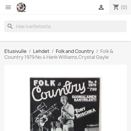
shopping_cart


(0)
search
Etusivulle
Lehdet
Folk and Country
Folk &
Country 1979 No.4 Hank Williams,Crystal Gayle