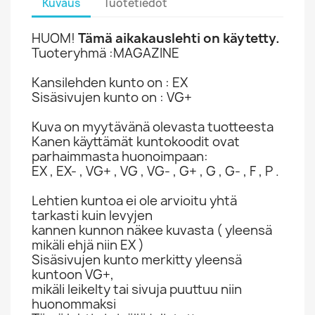
Kuvaus
Tuotetiedot
HUOM!
Tämä aikakauslehti on käytetty.
Tuoteryhmä :MAGAZINE
Kansilehden kunto on : EX
Sisäsivujen kunto on : VG+
Kuva on myytävänä olevasta tuotteesta
Kanen käyttämät kuntokoodit ovat
parhaimmasta huonoimpaan:
EX , EX- , VG+ , VG , VG- , G+ , G , G- , F , P .
Lehtien kuntoa ei ole arvioitu yhtä
tarkasti kuin levyjen
kannen kunnon näkee kuvasta ( yleensä
mikäli ehjä niin EX )
Sisäsivujen kunto merkitty yleensä
kuntoon VG+,
mikäli leikelty tai sivuja puuttuu niin
huonommaksi