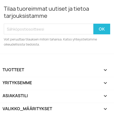
Tilaa tuoreimmat uutiset ja tietoa
tarjouksistamme
Voit peruuttaa tilauksen milloin tahansa. Katso yhteystietomme
oikeudellisista tiedoista.
TUOTTEET

YRITYKSEMME

ASIAKASTILI

VALIKKO_MÄÄRITYKSET
keyboard_arrow_down