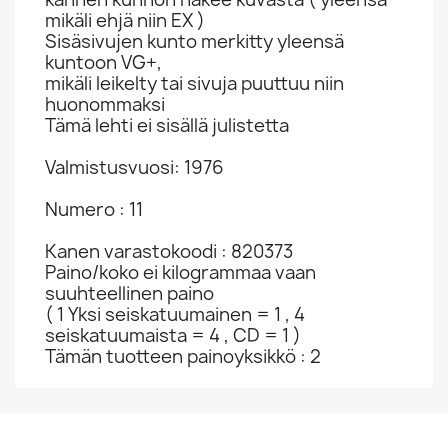
mikäli ehjä niin EX )
Sisäsivujen kunto merkitty yleensä
kuntoon VG+,
mikäli leikelty tai sivuja puuttuu niin
huonommaksi
Tämä lehti ei sisällä julistetta
Valmistusvuosi: 1976
Numero : 11
Kanen varastokoodi : 820373
Paino/koko ei kilogrammaa vaan
suuhteellinen paino
( 1 Yksi seiskatuumainen = 1 , 4
seiskatuumaista = 4 , CD = 1 )
Tämän tuotteen painoyksikkö : 2