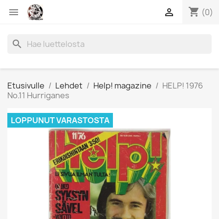
shopping_cart


(0)
search
Etusivulle
Lehdet
Help! magazine
HELP! 1976
No.11 Hurriganes
LOPPUNUT VARASTOSTA