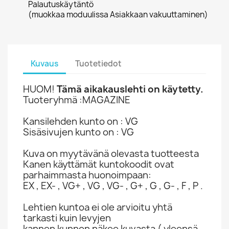
Palautuskäytäntö
(muokkaa moduulissa Asiakkaan vakuuttaminen)
Kuvaus
Tuotetiedot
HUOM!
Tämä aikakauslehti on käytetty.
Tuoteryhmä :MAGAZINE
Kansilehden kunto on : VG
Sisäsivujen kunto on : VG
Kuva on myytävänä olevasta tuotteesta
Kanen käyttämät kuntokoodit ovat
parhaimmasta huonoimpaan:
EX , EX- , VG+ , VG , VG- , G+ , G , G- , F , P .
Lehtien kuntoa ei ole arvioitu yhtä
tarkasti kuin levyjen
kannen kunnon näkee kuvasta ( yleensä