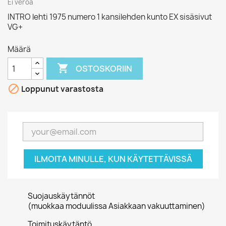
Ei veroa
INTRO lehti 1975 numero 1 kansilehden kunto EX sisäsivut
VG+
Määrä

OSTOSKORIIN

Loppunut varastosta
ILMOITA MINULLE, KUN KÄYTETTÄVISSÄ
Suojauskäytännöt
(muokkaa moduulissa Asiakkaan vakuuttaminen)
Toimituskäytäntö