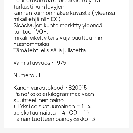
Lehtien kuntoa ei ole arvioitu yhtä
tarkasti kuin levyjen
kannen kunnon näkee kuvasta ( yleensä
mikäli ehjä niin EX )
Sisäsivujen kunto merkitty yleensä
kuntoon VG+,
mikäli leikelty tai sivuja puuttuu niin
huonommaksi
Tämä lehti ei sisällä julistetta
Valmistusvuosi: 1975
Numero : 1
Kanen varastokoodi : 820015
Paino/koko ei kilogrammaa vaan
suuhteellinen paino
( 1 Yksi seiskatuumainen = 1 , 4
seiskatuumaista = 4 , CD = 1 )
Tämän tuotteen painoyksikkö : 3