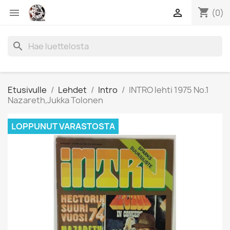
shopping_cart


(0)
search
Etusivulle
Lehdet
Intro
INTRO lehti 1975 No.1
Nazareth,Jukka Tolonen
LOPPUNUT VARASTOSTA