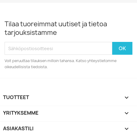
Tilaa tuoreimmat uutiset ja tietoa
tarjouksistamme
Voit peruuttaa tilauksen milloin tahansa. Katso yhteystietomme
oikeudellisista tiedoista.
TUOTTEET

YRITYKSEMME

ASIAKASTILI
