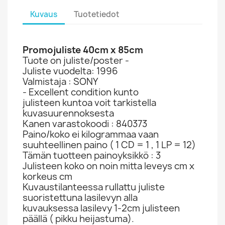
Kuvaus
Tuotetiedot
Promojuliste 40cm x 85cm
Tuote on juliste/poster -
Juliste vuodelta: 1996
Valmistaja : SONY
- Excellent condition kunto
julisteen kuntoa voit tarkistella
kuvasuurennoksesta
Kanen varastokoodi : 840373
Paino/koko ei kilogrammaa vaan
suuhteellinen paino ( 1 CD = 1 , 1 LP = 12)
Tämän tuotteen painoyksikkö : 3
Julisteen koko on noin mitta leveys cm x
korkeus cm
Kuvaustilanteessa rullattu juliste
suoristettuna lasilevyn alla
kuvauksessa lasilevy 1-2cm julisteen
päällä ( pikku heijastuma).