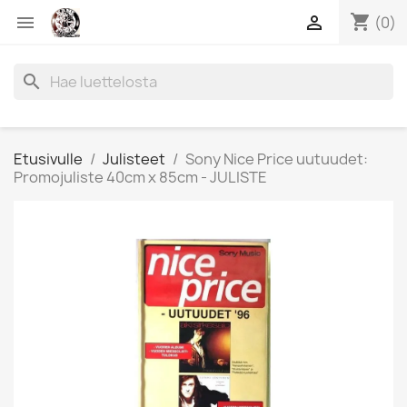
shopping_cart


(0)
search
Etusivulle
Julisteet
Sony Nice Price uutuudet:
Promojuliste 40cm x 85cm - JULISTE