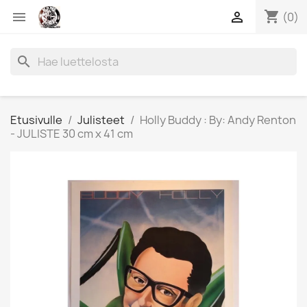
shopping_cart


(0)
search
Etusivulle
Julisteet
Holly Buddy : By: Andy Renton
- JULISTE 30 cm x 41 cm