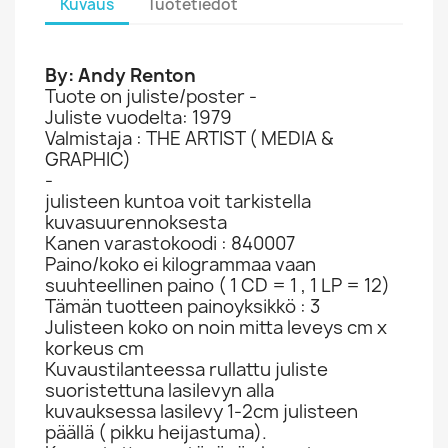
Kuvaus
Tuotetiedot
By: Andy Renton
Tuote on juliste/poster -
Juliste vuodelta: 1979
Valmistaja : THE ARTIST ( MEDIA &
GRAPHIC)
-
julisteen kuntoa voit tarkistella
kuvasuurennoksesta
Kanen varastokoodi : 840007
Paino/koko ei kilogrammaa vaan
suuhteellinen paino ( 1 CD = 1 , 1 LP = 12)
Tämän tuotteen painoyksikkö : 3
Julisteen koko on noin mitta leveys cm x
korkeus cm
Kuvaustilanteessa rullattu juliste
suoristettuna lasilevyn alla
kuvauksessa lasilevy 1-2cm julisteen
päällä ( pikku heijastuma).