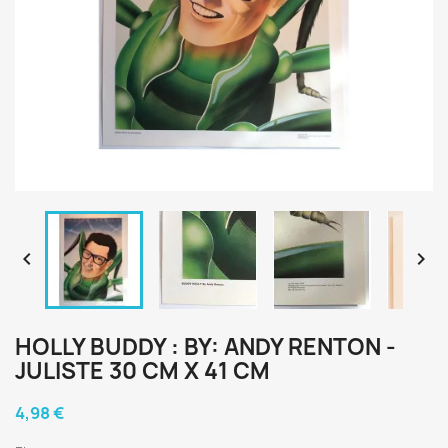


HOLLY BUDDY : BY: ANDY RENTON -
JULISTE 30 CM X 41 CM
4,98 €