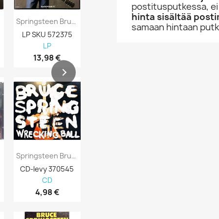
postitusputkessa, ei
hinta sisältää post
Springsteen Bruce LP Spare Parts 12-Inch...
Springsteen Bruce CD The Essential 3CD...
samaan hintaan putke
LP SKU 572375
CD SKU 372710
LP SKU 5750
LP
CD
LP
13,98 €
14,98 €
35,98 €
Springsteen Bruce : Wrecking Ball Kansi...
Springsteen Bruce: Devils & Dust CD + DVD...
CD-levy 370545
CD-levy 370509
CD-levy 368
CD
CD
CD
4,98 €
2,98 €
44,98 €