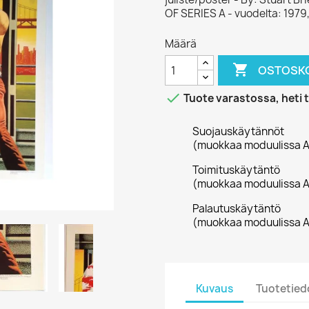
OF SERIES A - vuodelta: 1979
Määrä

OSTOSKO

Tuote varastossa, heti 
Suojauskäytännöt
(muokkaa moduulissa A
Toimituskäytäntö
(muokkaa moduulissa A
Palautuskäytäntö
(muokkaa moduulissa A
Kuvaus
Tuotetied