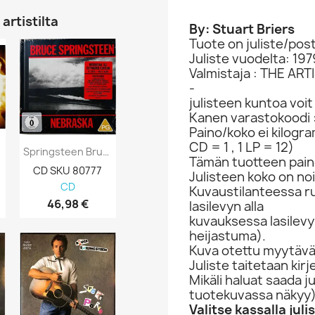
artistilta
By: Stuart Briers
Tuote on juliste/post
Juliste vuodelta: 197
Valmistaja : THE AR
-
julisteen kuntoa voi
Kanen varastokoodi 
Paino/koko ei kilogr
CD = 1 , 1 LP = 12)
Springsteen Bruce CD Nebraska 4CD + Blu-Ray
Springsteen Bruce LP Peace, Love &...
Tämän tuotteen paino
CD SKU 80777
LP SKU 546852
Julisteen koko on no
CD
LP
pelkkä LP-ka
Kuvaustilanteessa rul
46,98 €
24,98 €
5,98 €
lasilevyn alla
kuvauksessa lasilevy 
heijastuma).
Kuva otettu myytävän
Juliste taitetaan kir
Mikäli haluat saada j
tuotekuvassa näkyy
Valitse kassalla jul