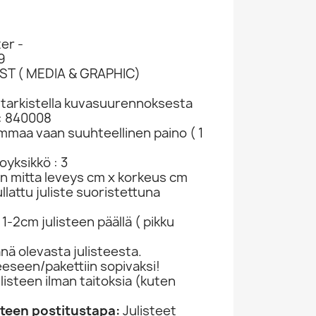
er -
9
TIST ( MEDIA & GRAPHIC)
t tarkistella kuvasuurennoksesta
: 840008
ammaa vaan suuhteellinen paino ( 1
Springsteen Bruce LP Kansi In Concert MTV...
Springsteen Bruce LP Born In The U.S.A....
Springsteen Bruce: Greatest Hits...
yksikkö : 3
tyhjä LP-kansi 999228
LP SKU 545621
kasetti SKU 753102
in mitta leveys cm x korkeus cm
nsi
LP
C-kasetit
C-kase
lattu juliste suoristettuna
22,98 €
6,98 €
4,98
1-2cm julisteen päällä ( pikku
ä olevasta julisteesta.
jeeseen/pakettiin sopivaksi!
ulisteen ilman taitoksia (kuten
)
isteen postitustapa:
Julisteet