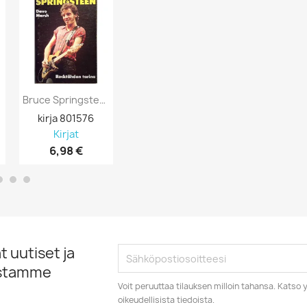
Bruce Springsteen Rocktähden Tarina: Dave...
Springsteen Bruce: Greatest Hits :...
kirja 801576
Juliste 841068
Juliste 8407
Kirjat
Julisteet
Julisteet

6,98 €
15,98 €
10,98 €
 uutiset ja
istamme
Voit peruuttaa tilauksen milloin tahansa. Kats
oikeudellisista tiedoista.