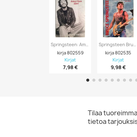
Springsteen: Amerikan Ääni 2003 ISBN...
Springsteen Bruce: Pomon Tarina 2004...
kirja 802559
kirja 802535
Kirjat
Kirjat

7,98 €
9,98 €
Tilaa tuoreimmat
tietoa tarjouks