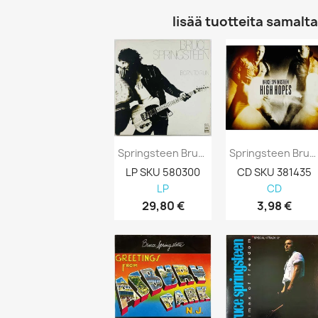
lisää tuotteita samalta 
Springsteen Bruce LP Born To Run Kansi...
Springsteen Bruce CD High Hopes Digisleeve...
LP SKU 580300
CD SKU 381435
LP
CD
29,80 €
3,98 €