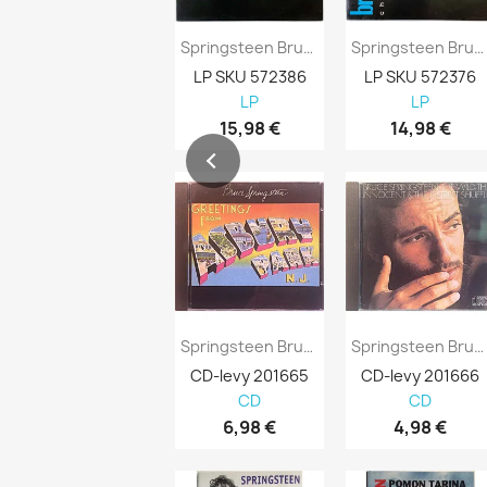
Springsteen Bruce LP Greetings From Asbury...
Springsteen Bruce LP Chimes Of Freedom...
LP SKU 572386
LP SKU 572376
LP
LP
15,98 €
14,98 €
Springsteen Bruce: Greetings From Asbury...
Springsteen Bruce: Wild Innocent & E...
CD-levy 201665
CD-levy 201666
CD
CD
6,98 €
4,98 €