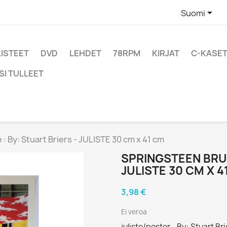

Suomi
LISTEET
DVD
LEHDET
78RPM
KIRJAT
C-KASET
SI TULLEET
: By: Stuart Briers - JULISTE 30 cm x 41 cm
SPRINGSTEEN BRUC
JULISTE 30 CM X 4
3,98 €
Ei veroa
juliste/poster - By: Stuart B