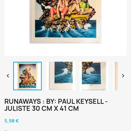


RUNAWAYS : BY: PAUL KEYSELL -
JULISTE 30 CM X 41 CM
5,98 €