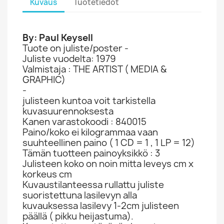
Kuvaus
Tuotetiedot
By: Paul Keysell
Tuote on juliste/poster -
Juliste vuodelta: 1979
Valmistaja : THE ARTIST ( MEDIA &
GRAPHIC)
-
julisteen kuntoa voit tarkistella
kuvasuurennoksesta
Kanen varastokoodi : 840015
Paino/koko ei kilogrammaa vaan
suuhteellinen paino ( 1 CD = 1 , 1 LP = 12)
Tämän tuotteen painoyksikkö : 3
Julisteen koko on noin mitta leveys cm x
korkeus cm
Kuvaustilanteessa rullattu juliste
suoristettuna lasilevyn alla
kuvauksessa lasilevy 1-2cm julisteen
päällä ( pikku heijastuma).