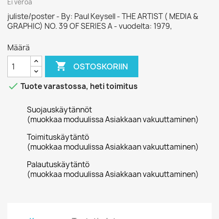
Ei veroa
juliste/poster - By: Paul Keysell - THE ARTIST ( MEDIA &
GRAPHIC) NO. 39 OF SERIES A - vuodelta: 1979,
Määrä

OSTOSKORIIN

Tuote varastossa, heti toimitus
Suojauskäytännöt
(muokkaa moduulissa Asiakkaan vakuuttaminen)
Toimituskäytäntö
(muokkaa moduulissa Asiakkaan vakuuttaminen)
Palautuskäytäntö
(muokkaa moduulissa Asiakkaan vakuuttaminen)