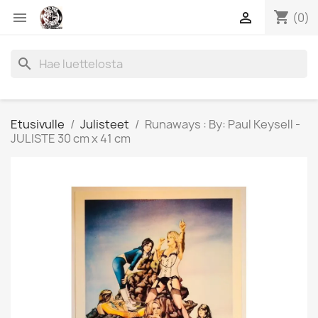
shopping_cart


(0)
search
Etusivulle
Julisteet
Runaways : By: Paul Keysell -
JULISTE 30 cm x 41 cm