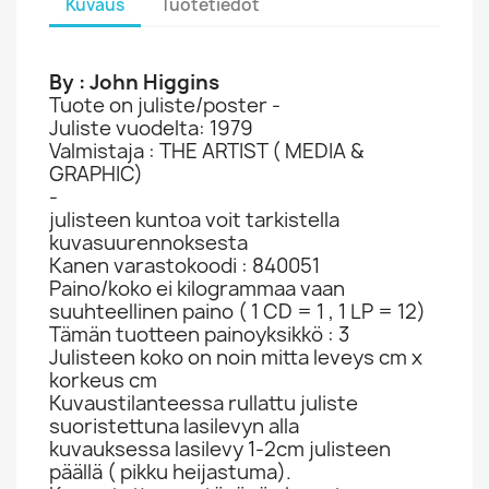
Kuvaus
Tuotetiedot
By : John Higgins
Tuote on juliste/poster -
Juliste vuodelta: 1979
Valmistaja : THE ARTIST ( MEDIA &
GRAPHIC)
-
julisteen kuntoa voit tarkistella
kuvasuurennoksesta
Kanen varastokoodi : 840051
Paino/koko ei kilogrammaa vaan
suuhteellinen paino ( 1 CD = 1 , 1 LP = 12)
Tämän tuotteen painoyksikkö : 3
Julisteen koko on noin mitta leveys cm x
korkeus cm
Kuvaustilanteessa rullattu juliste
suoristettuna lasilevyn alla
kuvauksessa lasilevy 1-2cm julisteen
päällä ( pikku heijastuma).