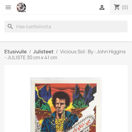
shopping_cart


(0)
search
Etusivulle
Julisteet
Vicious Sid : By : John Higgins
- JULISTE 30 cm x 41 cm