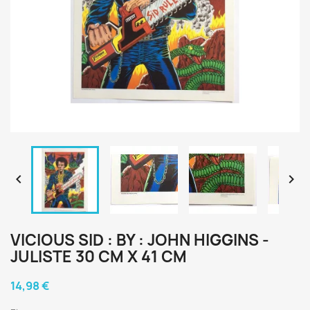


VICIOUS SID : BY : JOHN HIGGINS -
JULISTE 30 CM X 41 CM
14,98 €