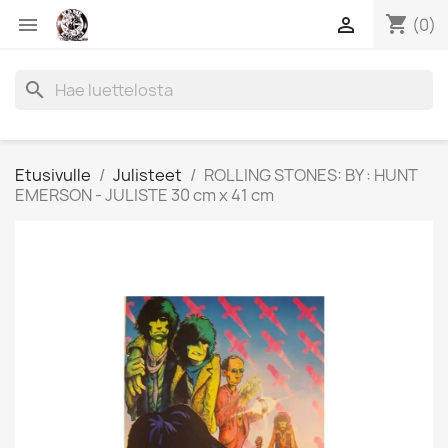
shopping_cart


(0)
search
Etusivulle
Julisteet
ROLLING STONES: BY : HUNT
EMERSON - JULISTE 30 cm x 41 cm