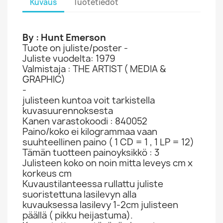
Kuvaus
Tuotetiedot
By : Hunt Emerson
Tuote on juliste/poster -
Juliste vuodelta: 1979
Valmistaja : THE ARTIST ( MEDIA &
GRAPHIC)
-
julisteen kuntoa voit tarkistella
kuvasuurennoksesta
Kanen varastokoodi : 840052
Paino/koko ei kilogrammaa vaan
suuhteellinen paino ( 1 CD = 1 , 1 LP = 12)
Tämän tuotteen painoyksikkö : 3
Julisteen koko on noin mitta leveys cm x
korkeus cm
Kuvaustilanteessa rullattu juliste
suoristettuna lasilevyn alla
kuvauksessa lasilevy 1-2cm julisteen
päällä ( pikku heijastuma).