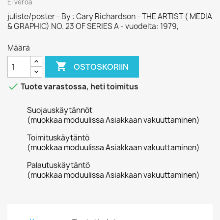
Ei veroa
juliste/poster - By : Cary Richardson - THE ARTIST ( MEDIA
& GRAPHIC) NO. 23 OF SERIES A - vuodelta: 1979,
Määrä

OSTOSKORIIN

Tuote varastossa, heti toimitus
Suojauskäytännöt
(muokkaa moduulissa Asiakkaan vakuuttaminen)
Toimituskäytäntö
(muokkaa moduulissa Asiakkaan vakuuttaminen)
Palautuskäytäntö
(muokkaa moduulissa Asiakkaan vakuuttaminen)