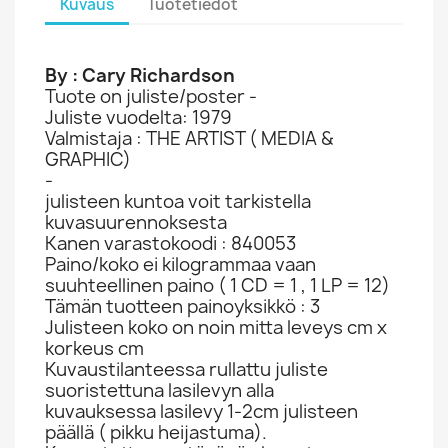
Kuvaus
Tuotetiedot
By : Cary Richardson
Tuote on juliste/poster -
Juliste vuodelta: 1979
Valmistaja : THE ARTIST ( MEDIA &
GRAPHIC)
-
julisteen kuntoa voit tarkistella
kuvasuurennoksesta
Kanen varastokoodi : 840053
Paino/koko ei kilogrammaa vaan
suuhteellinen paino ( 1 CD = 1 , 1 LP = 12)
Tämän tuotteen painoyksikkö : 3
Julisteen koko on noin mitta leveys cm x
korkeus cm
Kuvaustilanteessa rullattu juliste
suoristettuna lasilevyn alla
kuvauksessa lasilevy 1-2cm julisteen
päällä ( pikku heijastuma).