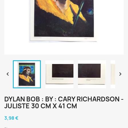


DYLAN BOB : BY : CARY RICHARDSON -
JULISTE 30 CM X 41 CM
3,98 €