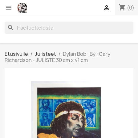
shopping_cart


(0)
search
Etusivulle
Julisteet
Dylan Bob : By : Cary
Richardson - JULISTE 30 cm x 41 cm