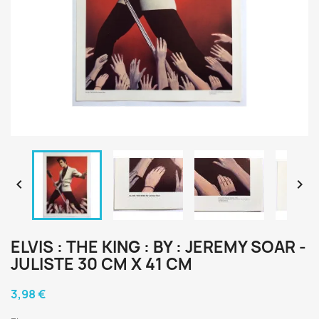


ELVIS : THE KING : BY : JEREMY SOAR -
JULISTE 30 CM X 41 CM
3,98 €