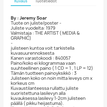
Kuvaus
Tuotetiedot
By : Jeremy Soar
Tuote on juliste/poster -
Juliste vuodelta: 1979
Valmistaja : THE ARTIST ( MEDIA &
GRAPHIC)
-
julisteen kuntoa voit tarkistella
kuvasuurennoksesta
Kanen varastokoodi : 840057
Paino/koko ei kilogrammaa vaan
suuhteellinen paino ( 1 CD = 1 , 1 LP = 12)
Tämän tuotteen painoyksikkö : 3
Julisteen koko on noin mitta leveys cm x
korkeus cm
Kuvaustilanteessa rullattu juliste
suoristettuna lasilevyn alla
kuvauksessa lasilevy 1-2cm julisteen
päällä ( pikku heijastuma).