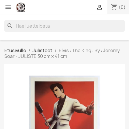
shopping_cart


(0)
search
Etusivulle
Julisteet
Elvis : The King : By : Jeremy
Soar - JULISTE 30 cm x 41 cm