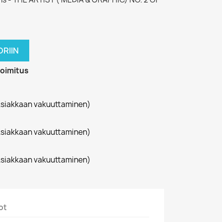
RIIN
toimitus
siakkaan vakuuttaminen)
siakkaan vakuuttaminen)
siakkaan vakuuttaminen)
ot