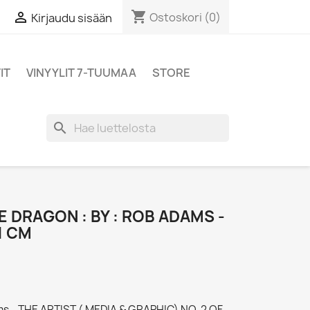
shopping_cart

Ostoskori
(0)
Kirjaudu sisään
IT
VINYYLIT 7-TUUMAA
STORE
search
E DRAGON : BY : ROB ADAMS -
1 CM
ams - THE ARTIST ( MEDIA & GRAPHIC) NO. 2 OF