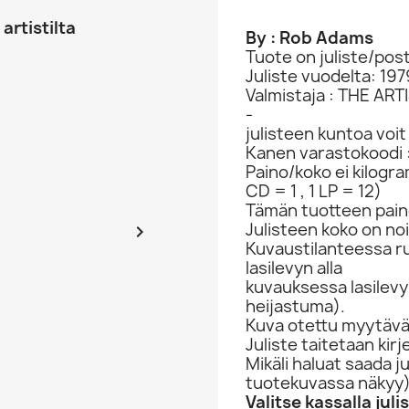
artistilta
By : Rob Adams
Tuote on juliste/post
Juliste vuodelta: 197
Valmistaja : THE AR
-
julisteen kuntoa voi
Kanen varastokoodi 
Paino/koko ei kilogr
CD = 1 , 1 LP = 12)
Tämän tuotteen paino
Julisteen koko on no

Kuvaustilanteessa rul
lasilevyn alla
kuvauksessa lasilevy 
heijastuma).
Kuva otettu myytävän
Juliste taitetaan kir
Mikäli haluat saada j
tuotekuvassa näkyy
Valitse kassalla jul