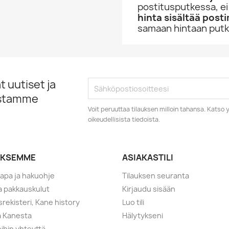
postitusputkessa, ei
hinta sisältää post
samaan hintaan putke
 uutiset ja
istamme
Voit peruuttaa tilauksen milloin tahansa. Kats
oikeudellisista tiedoista.
YKSEMME
ASIAKASTILI
tapa ja hakuohje
Tilauksen seuranta
ja pakkauskulut
Kirjaudu sisään
srekisteri, Kane history
Luo tili
a Kanesta
Hälytykseni
ihin yhteyttä