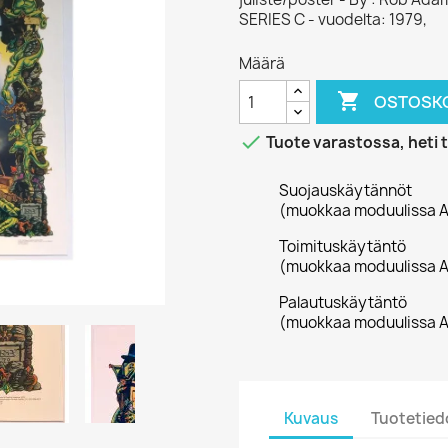
SERIES C - vuodelta: 1979,
Määrä

OSTOSKO

Tuote varastossa, heti 
Suojauskäytännöt
(muokkaa moduulissa A
Toimituskäytäntö
(muokkaa moduulissa A
Palautuskäytäntö
(muokkaa moduulissa A
Kuvaus
Tuotetied