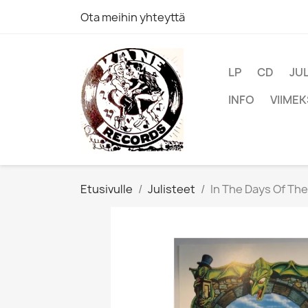
Ota meihin yhteyttä
LP
CD
JU
INFO
VIIMEK
Etusivulle
Julisteet
In The Days Of The