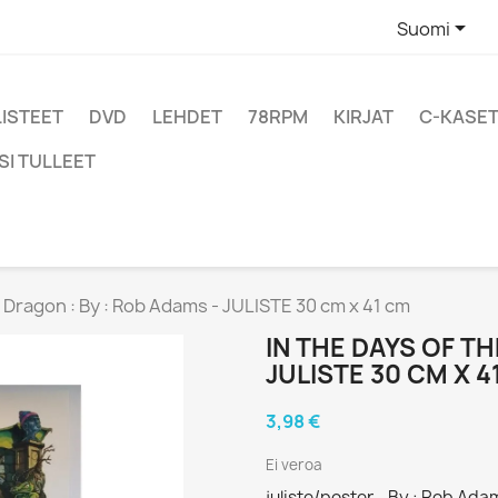

Suomi
LISTEET
DVD
LEHDET
78RPM
KIRJAT
C-KASET
SI TULLEET
 Dragon : By : Rob Adams - JULISTE 30 cm x 41 cm
IN THE DAYS OF TH
JULISTE 30 CM X 4
3,98 €
Ei veroa
juliste/poster - By : Rob Ad