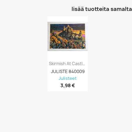
lisää tuotteita samalta 
Skirmish At Castle Gore : By: Rob Adams...
JULISTE 840009

Julisteet
3,98 €