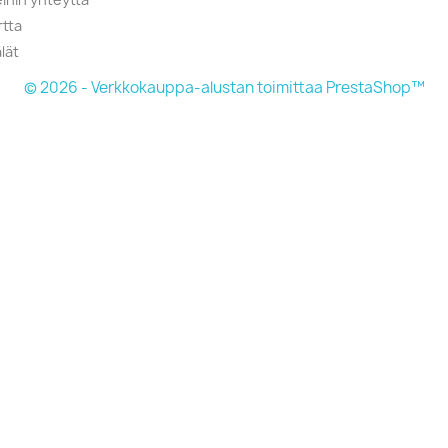
rtta
lät
© 2026 - Verkkokauppa-alustan toimittaa PrestaShop™