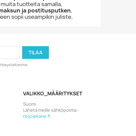
 muita tuotteita samalla,
imaksun ja postitusputken
,
en sopii useampikin juliste.
o yhteystietomme
VALIKKO_MÄÄRITYKSET
Suomi
Lähetä meille sähköpostia:
reijo@kane.fi