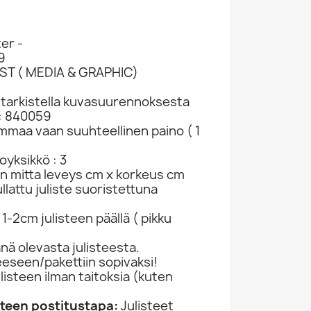
er -
9
TIST ( MEDIA & GRAPHIC)
t tarkistella kuvasuurennoksesta
: 840059
ammaa vaan suuhteellinen paino ( 1
yksikkö : 3
in mitta leveys cm x korkeus cm
lattu juliste suoristettuna
1-2cm julisteen päällä ( pikku
ä olevasta julisteesta.
jeeseen/pakettiin sopivaksi!
ulisteen ilman taitoksia (kuten
)
isteen postitustapa:
Julisteet