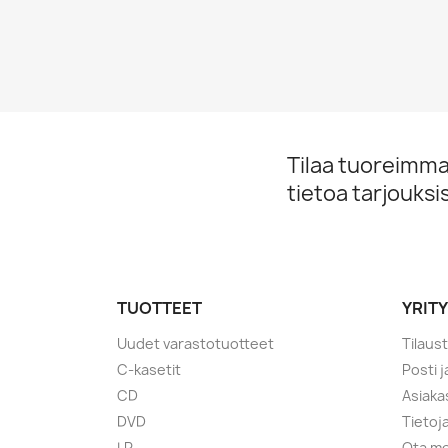
Tilaa tuoreimmat
tietoa tarjouks
TUOTTEET
YRIT
Uudet varastotuotteet
Tilaus
C-kasetit
Posti 
CD
Asiaka
DVD
Tietoj
LP
Ota me