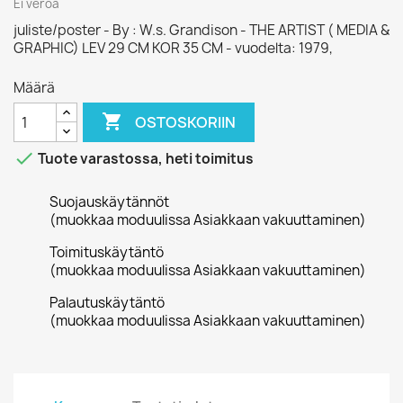
Ei veroa
juliste/poster - By : W.s. Grandison - THE ARTIST ( MEDIA &
GRAPHIC) LEV 29 CM KOR 35 CM - vuodelta: 1979,
Määrä

OSTOSKORIIN

Tuote varastossa, heti toimitus
Suojauskäytännöt
(muokkaa moduulissa Asiakkaan vakuuttaminen)
Toimituskäytäntö
(muokkaa moduulissa Asiakkaan vakuuttaminen)
Palautuskäytäntö
(muokkaa moduulissa Asiakkaan vakuuttaminen)