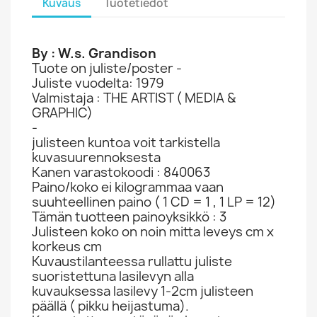
Kuvaus
Tuotetiedot
By : W.s. Grandison
Tuote on juliste/poster -
Juliste vuodelta: 1979
Valmistaja : THE ARTIST ( MEDIA &
GRAPHIC)
-
julisteen kuntoa voit tarkistella
kuvasuurennoksesta
Kanen varastokoodi : 840063
Paino/koko ei kilogrammaa vaan
suuhteellinen paino ( 1 CD = 1 , 1 LP = 12)
Tämän tuotteen painoyksikkö : 3
Julisteen koko on noin mitta leveys cm x
korkeus cm
Kuvaustilanteessa rullattu juliste
suoristettuna lasilevyn alla
kuvauksessa lasilevy 1-2cm julisteen
päällä ( pikku heijastuma).