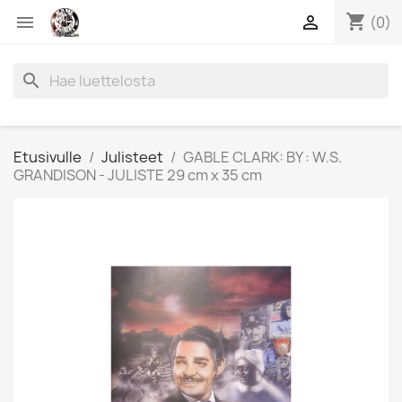
shopping_cart


(0)
search
Etusivulle
Julisteet
GABLE CLARK: BY : W.S.
GRANDISON - JULISTE 29 cm x 35 cm