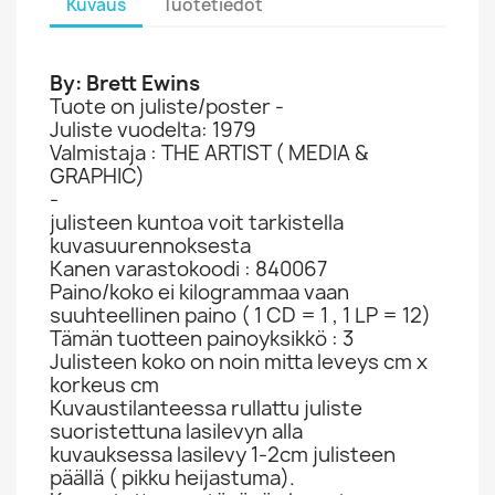
Kuvaus
Tuotetiedot
By: Brett Ewins
Tuote on juliste/poster -
Juliste vuodelta: 1979
Valmistaja : THE ARTIST ( MEDIA &
GRAPHIC)
-
julisteen kuntoa voit tarkistella
kuvasuurennoksesta
Kanen varastokoodi : 840067
Paino/koko ei kilogrammaa vaan
suuhteellinen paino ( 1 CD = 1 , 1 LP = 12)
Tämän tuotteen painoyksikkö : 3
Julisteen koko on noin mitta leveys cm x
korkeus cm
Kuvaustilanteessa rullattu juliste
suoristettuna lasilevyn alla
kuvauksessa lasilevy 1-2cm julisteen
päällä ( pikku heijastuma).