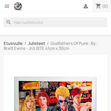
shopping_cart


(0)
search
Etusivulle
Julisteet
Godfathers Of Punk : By :
Brett Ewins - JULISTE 41cm x 30cm