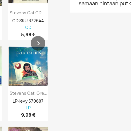
samaan hintaan putke
..
Stevens Cat CD The Very Best Of Kansi EX...
Stevens Cat CD Tea For Tillerman...
CD SKU 372644
CD SKU 2043
LP SKU 5689
CD
CD
LP
5,98 €
8,98 €
4,98 €
Stevens Cat: Greatest Hits Kansi EX- Levy...
Stevens Cat: Foreigner Kansi EX Levy EX...
LP-levy 570687
LP-levy 566464
LP-levy 543
LP
LP
LP
9,98 €
16,98 €
24,98 €