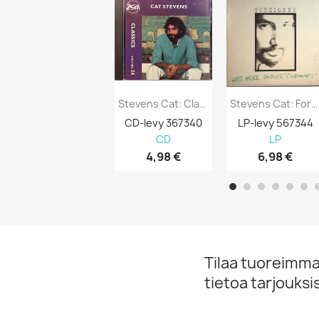
Stevens Cat: Classics Volume 24 Kansi EX...
Stevens Cat: Foreigner Kansi G+ Levy VG+...
CD-levy 367340
LP-levy 567344
CD
LP
4,98 €
6,98 €
Tilaa tuoreimmat
tietoa tarjouks