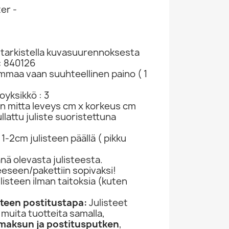
er -
t tarkistella kuvasuurennoksesta
: 840126
ammaa vaan suuhteellinen paino ( 1
yksikkö : 3
in mitta leveys cm x korkeus cm
Stevens Cat CD The Very Best Of Cat...
Stevens Cat CD The Very Best Of Cat...
Stevens Cat CD Morning Has Broken Kansi...
lattu juliste suoristettuna
62
CD SKU 377998
CD SKU 376549
CD
CD
1-2cm julisteen päällä ( pikku
2,98 €
3,98 €
ä olevasta julisteesta.
jeeseen/pakettiin sopivaksi!
ulisteen ilman taitoksia (kuten
)
isteen postitustapa:
Julisteet
 muita tuotteita samalla,
imaksun ja postitusputken
,