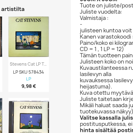
Tuote on juliste/post
artistilta
Juliste vuodelta:
Valmistaja :
-
julisteen kuntoa voi
Kanen varastokoodi 
Paino/koko ei kilogr
CD = 1 , 1 LP = 12)
Tämän tuotteen paino
Julisteen koko on no
nyl LP
Stevens Cat LP Teaser And The Firecat...
Stevens Cat LP Kansi Matthew & Son Kansi...
Kuvaustilanteessa rul
LP SKU 578434
tyhjä LP-kansi 999229
CD SKU 3791
lasilevyn alla
LP
pelkkä LP-kansi
CD
kuvauksessa lasilevy 
heijastuma).
9,98 €
0,98 €
4,98 €
Kuva otettu myytävän
Juliste taitetaan kir
Mikäli haluat saada j
tuotekuvassa näkyy
Valitse kassalla jul
postitusputkessa, ei
hinta sisältää post