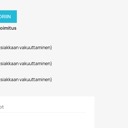
RIIN
toimitus
siakkaan vakuuttaminen)
siakkaan vakuuttaminen)
siakkaan vakuuttaminen)
ot