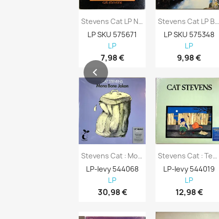
Stevens Cat LP Numbers Kansi VG+ Levy EX-...
Stevens Cat LP Back To Earth Kansi EX.
LP SKU 575671
LP SKU 575348
LP
LP
7,98 €
9,98 €
Stevens Cat : Mona Bone Jakon - LP
Stevens Cat : Teaser And The Firecat - LP
LP-levy 544068
LP-levy 544019
LP
LP
30,98 €
12,98 €