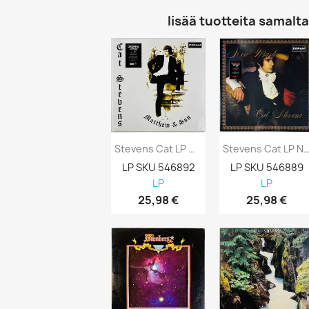
lisää tuotteita samalta 
Stevens Cat LP Matthew & Son, Cream Vinyl LP
Stevens Cat LP New Masters, Red Vi
LP SKU 546892
LP SKU 546889
LP
LP
25,98 €
25,98 €