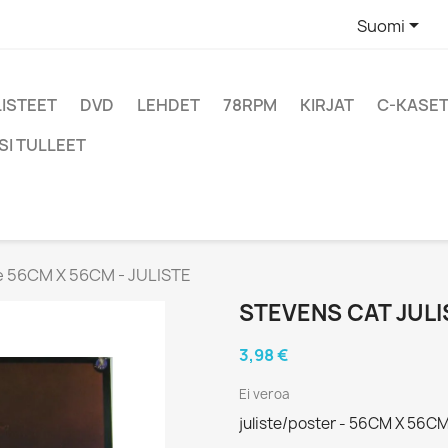

Suomi
LISTEET
DVD
LEHDET
78RPM
KIRJAT
C-KASET
SI TULLEET
te 56CM X 56CM - JULISTE
STEVENS CAT JULI
3,98 €
Ei veroa
juliste/poster - 56CM X 56CM 