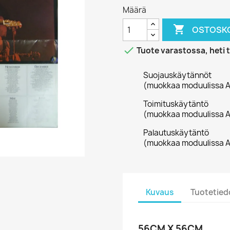
Määrä

OSTOSKO

Tuote varastossa, heti 
Suojauskäytännöt
(muokkaa moduulissa A
Toimituskäytäntö
(muokkaa moduulissa A
Palautuskäytäntö
(muokkaa moduulissa A
Kuvaus
Tuotetied
56CM X 56CM