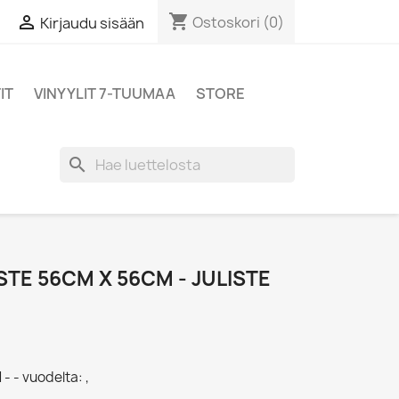
shopping_cart

Ostoskori
(0)
Kirjaudu sisään
IT
VINYYLIT 7-TUUMAA
STORE
search
STE 56CM X 56CM - JULISTE
- - vuodelta: ,