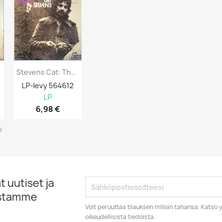
Stevens Cat: The Beginning - Vol. 10...
Stevens Cat: Numbers Kansi VG- Levy EX-...
LP-levy 564612
LP-levy 557819
Juliste 8420
LP
LP
Julisteet
6,98 €
8,98 €
14,98 €
 uutiset ja
istamme
Voit peruuttaa tilauksen milloin tahansa. Kats
oikeudellisista tiedoista.