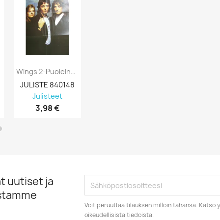
..
Wings 2-Puoleinen, London Town Juliste...
Mccartney Paul & Wings : By: Paul Keysell...
JULISTE 840148
JULISTE 840019
JULISTE 840
Julisteet
Julisteet
Julisteet
3,98 €
3,98 €
4,98 €
 uutiset ja
istamme
Voit peruuttaa tilauksen milloin tahansa. Kats
oikeudellisista tiedoista.