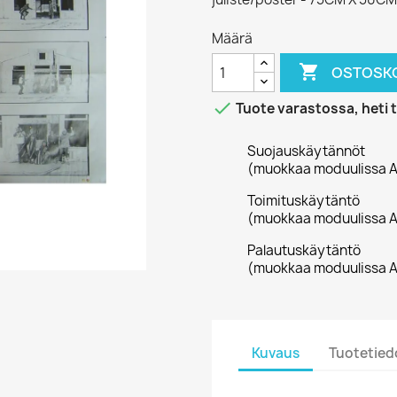
Määrä

OSTOSKO

Tuote varastossa, heti 
Suojauskäytännöt
(muokkaa moduulissa A
Toimituskäytäntö
(muokkaa moduulissa A
Palautuskäytäntö
(muokkaa moduulissa A
Kuvaus
Tuotetied