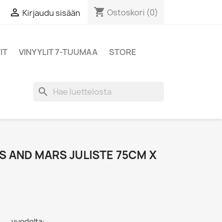
shopping_cart

Ostoskori
(0)
Kirjaudu sisään
IT
VINYYLIT 7-TUUMAA
STORE
search
 AND MARS JULISTE 75CM X
- - vuodelta: ,