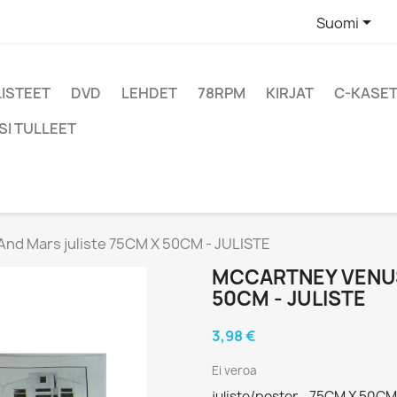

Suomi
LISTEET
DVD
LEHDET
78RPM
KIRJAT
C-KASET
SI TULLEET
nd Mars juliste 75CM X 50CM - JULISTE
MCCARTNEY VENUS
50CM - JULISTE
3,98 €
Ei veroa
juliste/poster - 75CM X 50CM 