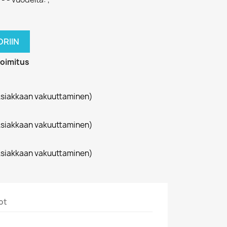
RIIN
toimitus
siakkaan vakuuttaminen)
siakkaan vakuuttaminen)
siakkaan vakuuttaminen)
ot