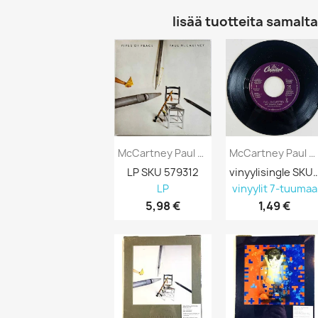
lisää tuotteita samalta 
McCartney Paul Vinyl LP Pipes Of Peace...
McCartney Paul Käytetty 7” Ei Kuvakantta...
LP SKU 579312
vinyylisingle SKU
LP
vinyylit 7-tuumaa
5,98 €
1,49 €