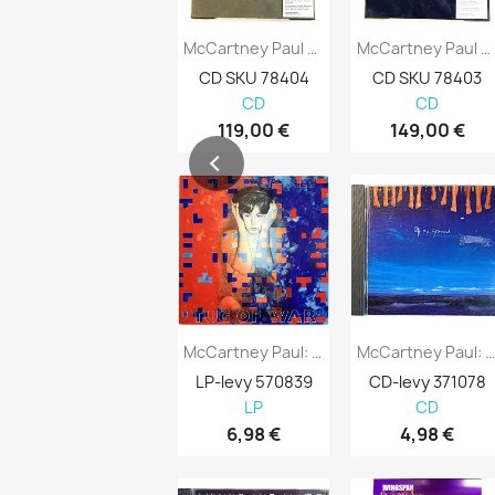
McCartney Paul CD Pipes Of Peace DVD + 2CD...
McCartney Paul CD Tug Of War DVD + 3CD...
CD SKU 78404
CD SKU 78403
CD
CD
119,00 €
149,00 €
McCartney Paul: Tug Of War Kansi EX Levy...
McCartney Paul: Off The Ground Kansi EX.
LP-levy 570839
CD-levy 371078
LP
CD
6,98 €
4,98 €