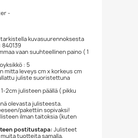
er -
t tarkistella kuvasuurennoksesta
: 840139
ammaa vaan suuhteellinen paino ( 1
yksikkö : 5
McCartney Paul CD All The Best ! Kansi...
McCartney Paul LP Tug Of War LP
McCartney Paul LP McCartney III LP
in mitta leveys cm x korkeus cm
988
LP SKU 545374
LP SKU 545371
lattu juliste suoristettuna
LP
LP
19,80 €
24,98 €
1-2cm julisteen päällä ( pikku
ä olevasta julisteesta.
jeeseen/pakettiin sopivaksi!
ulisteen ilman taitoksia (kuten
)
isteen postitustapa:
Julisteet
 muita tuotteita samalla,