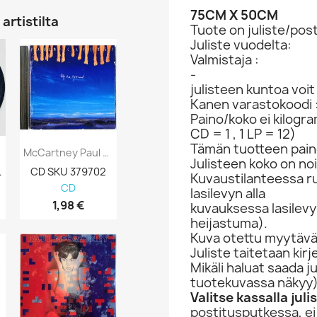
75CM X 50CM
artistilta
Tuote on juliste/post
Juliste vuodelta:
Valmistaja :
-
julisteen kuntoa voi
Kanen varastokoodi 
Paino/koko ei kilogr
CD = 1 , 1 LP = 12)
Tämän tuotteen paino
McCartney Paul CD Off The Ground Kansi...
Fab: An Intimate Life Of Paul McCartney...
Julisteen koko on no
 692063
CD SKU 379702
kirja SKU 803194
CD SKU 378
Kuvaustilanteessa rul
CD
Kirjat
CD
lasilevyn alla
1,98 €
4,98 €
5,98 €
kuvauksessa lasilevy 
heijastuma).
Kuva otettu myytävän
Juliste taitetaan kir
Mikäli haluat saada j
tuotekuvassa näkyy
Valitse kassalla jul
postitusputkessa, ei