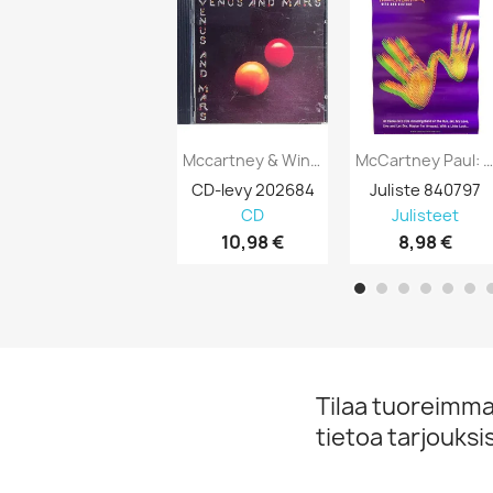
Mccartney & Wings: Venus And Mars + 3...
McCartney Paul: Wingspan: Promojuliste.
CD-levy 202684
Juliste 840797
CD
Julisteet
10,98 €
8,98 €
Tilaa tuoreimmat
tietoa tarjouks