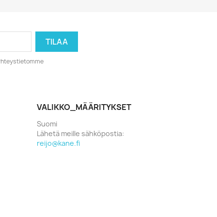
o yhteystietomme
VALIKKO_MÄÄRITYKSET
Suomi
Lähetä meille sähköpostia:
reijo@kane.fi