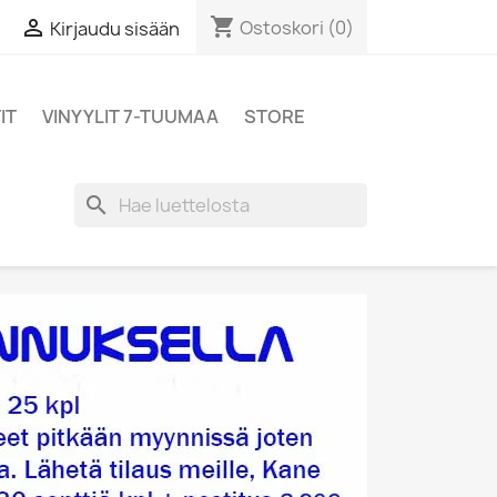
shopping_cart

Ostoskori
(0)
Kirjaudu sisään
IT
VINYYLIT 7-TUUMAA
STORE
search