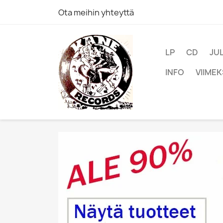
Ota meihin yhteyttä
LP
CD
JU
INFO
VIIMEK