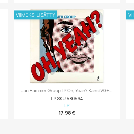
VIIMEKSI LISÄTTY
VI
Jan Hammer Group LP Oh, Yeah? Kansi VG+...
LP SKU 580564
LP
17,98 €