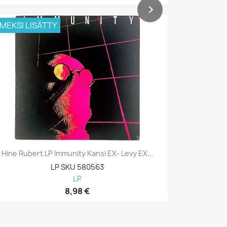
IMEKSI LISÄTTY
VIIMEKSI L
Hine Rubert LP Immunity Kansi EX- Levy EX...
Hine Rube
LP SKU 580563
LP
8,98 €