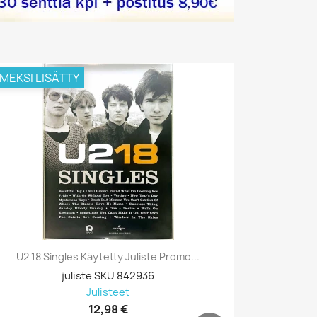
IMEKSI LISÄTTY
VIIMEKSI L
U2 18 Singles Käytetty Juliste Promo...
Prodigy, B
juliste SKU 842936
Julisteet
12,98 €