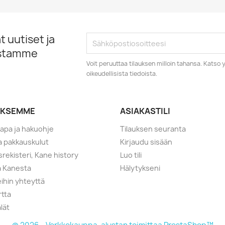
 uutiset ja
istamme
Voit peruuttaa tilauksen milloin tahansa. Kats
oikeudellisista tiedoista.
YKSEMME
ASIAKASTILI
tapa ja hakuohje
Tilauksen seuranta
ja pakkauskulut
Kirjaudu sisään
srekisteri, Kane history
Luo tili
a Kanesta
Hälytykseni
ihin yhteyttä
rtta
lät