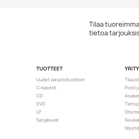
Tilaa tuoreimmat
tietoa tarjouks
TUOTTEET
YRIT
Uudet varastotuotteet
Tilaus
C-kasetit
Posti 
CD
Asiaka
DVD
Tietoj
LP
Ota me
Sarjakuvat
Sivuka
Myymä