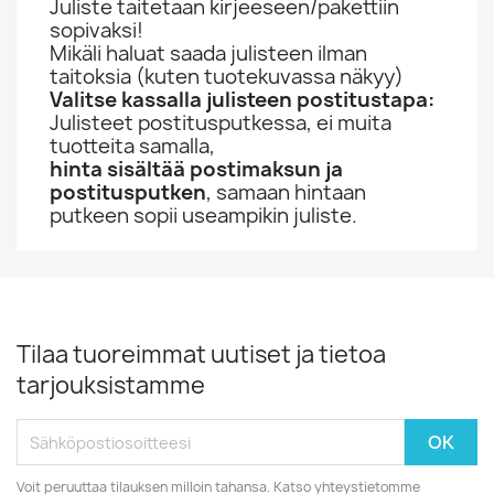
Juliste taitetaan kirjeeseen/pakettiin
sopivaksi!
Mikäli haluat saada julisteen ilman
taitoksia (kuten tuotekuvassa näkyy)
Valitse kassalla julisteen postitustapa:
Julisteet postitusputkessa, ei muita
tuotteita samalla,
hinta sisältää postimaksun ja
postitusputken
, samaan hintaan
putkeen sopii useampikin juliste.
Tilaa tuoreimmat uutiset ja tietoa
tarjouksistamme
Voit peruuttaa tilauksen milloin tahansa. Katso yhteystietomme