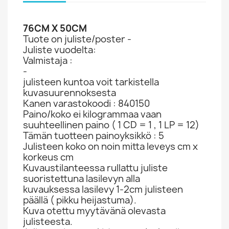
76CM X 50CM
Tuote on juliste/poster -
Juliste vuodelta:
Valmistaja :
-
julisteen kuntoa voit tarkistella
kuvasuurennoksesta
Kanen varastokoodi : 840150
Paino/koko ei kilogrammaa vaan
suuhteellinen paino ( 1 CD = 1 , 1 LP = 12)
Tämän tuotteen painoyksikkö : 5
Julisteen koko on noin mitta leveys cm x
korkeus cm
Kuvaustilanteessa rullattu juliste
suoristettuna lasilevyn alla
kuvauksessa lasilevy 1-2cm julisteen
päällä ( pikku heijastuma).
Kuva otettu myytävänä olevasta
julisteesta.