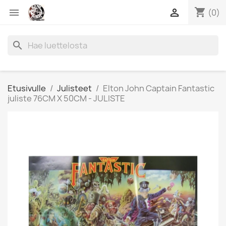
shopping_cart


(0)
search
Etusivulle
Julisteet
Elton John Captain Fantastic
juliste 76CM X 50CM - JULISTE