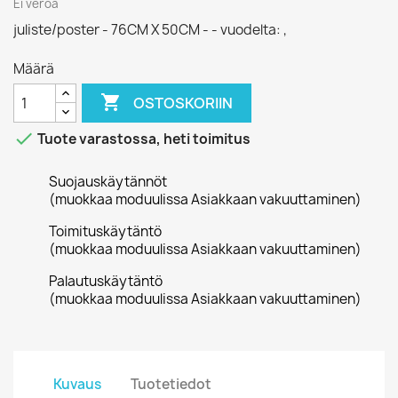
Ei veroa
juliste/poster - 76CM X 50CM - - vuodelta: ,
Määrä

OSTOSKORIIN

Tuote varastossa, heti toimitus
Suojauskäytännöt
(muokkaa moduulissa Asiakkaan vakuuttaminen)
Toimituskäytäntö
(muokkaa moduulissa Asiakkaan vakuuttaminen)
Palautuskäytäntö
(muokkaa moduulissa Asiakkaan vakuuttaminen)
Kuvaus
Tuotetiedot