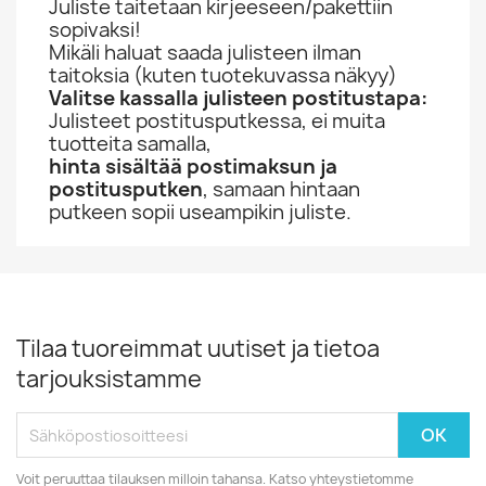
Juliste taitetaan kirjeeseen/pakettiin
sopivaksi!
Mikäli haluat saada julisteen ilman
taitoksia (kuten tuotekuvassa näkyy)
Valitse kassalla julisteen postitustapa:
Julisteet postitusputkessa, ei muita
tuotteita samalla,
hinta sisältää postimaksun ja
postitusputken
, samaan hintaan
putkeen sopii useampikin juliste.
Tilaa tuoreimmat uutiset ja tietoa
tarjouksistamme
Voit peruuttaa tilauksen milloin tahansa. Katso yhteystietomme