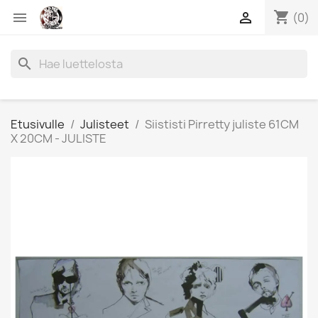
shopping_cart


(0)
search
Etusivulle
Julisteet
Siististi Pirretty juliste 61CM
X 20CM - JULISTE