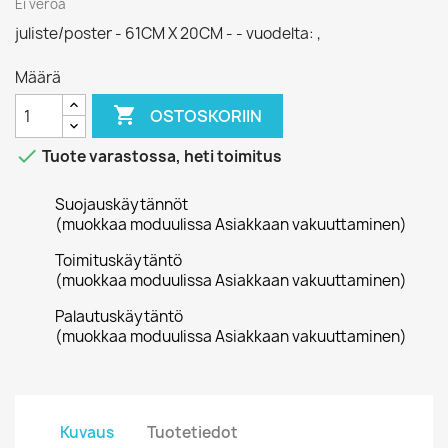
Ei veroa
juliste/poster - 61CM X 20CM - - vuodelta: ,
Määrä

OSTOSKORIIN

Tuote varastossa, heti toimitus
Suojauskäytännöt
(muokkaa moduulissa Asiakkaan vakuuttaminen)
Toimituskäytäntö
(muokkaa moduulissa Asiakkaan vakuuttaminen)
Palautuskäytäntö
(muokkaa moduulissa Asiakkaan vakuuttaminen)
Kuvaus
Tuotetiedot