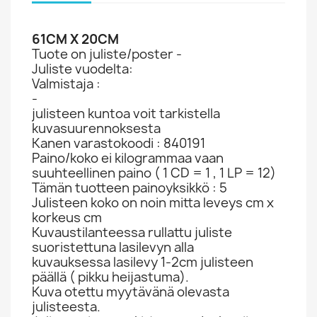
61CM X 20CM
Tuote on juliste/poster -
Juliste vuodelta:
Valmistaja :
-
julisteen kuntoa voit tarkistella
kuvasuurennoksesta
Kanen varastokoodi : 840191
Paino/koko ei kilogrammaa vaan
suuhteellinen paino ( 1 CD = 1 , 1 LP = 12)
Tämän tuotteen painoyksikkö : 5
Julisteen koko on noin mitta leveys cm x
korkeus cm
Kuvaustilanteessa rullattu juliste
suoristettuna lasilevyn alla
kuvauksessa lasilevy 1-2cm julisteen
päällä ( pikku heijastuma).
Kuva otettu myytävänä olevasta
julisteesta.