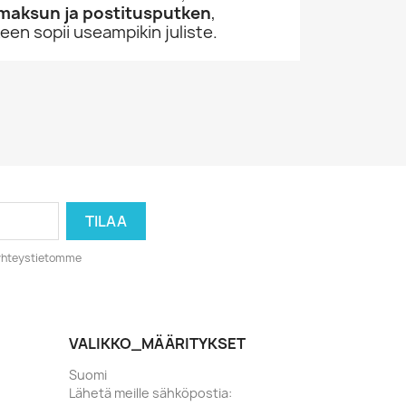
imaksun ja postitusputken
,
en sopii useampikin juliste.
o yhteystietomme
VALIKKO_MÄÄRITYKSET
Suomi
Lähetä meille sähköpostia: