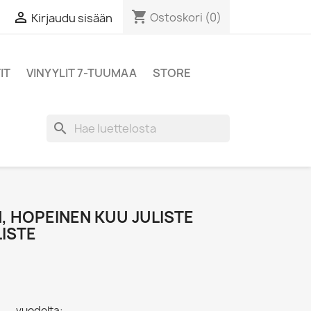
shopping_cart

Ostoskori
(0)
Kirjaudu sisään
IT
VINYYLIT 7-TUUMAA
STORE
search
, HOPEINEN KUU JULISTE
LISTE
- - vuodelta: ,