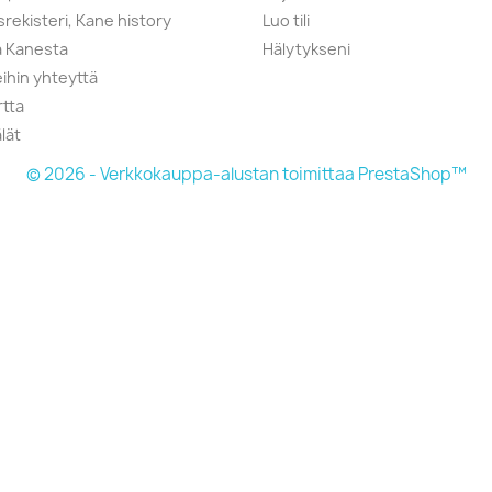
srekisteri, Kane history
Luo tili
a Kanesta
Hälytykseni
ihin yhteyttä
rtta
lät
© 2026 - Verkkokauppa-alustan toimittaa PrestaShop™