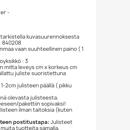
er -
t tarkistella kuvasuurennoksesta
: 840208
ammaa vaan suuhteellinen paino ( 1
yksikkö : 3
in mitta leveys cm x korkeus cm
lattu juliste suoristettuna
1-2cm julisteen päällä ( pikku
ä olevasta julisteesta.
jeeseen/pakettiin sopivaksi!
ulisteen ilman taitoksia (kuten
)
isteen postitustapa:
Julisteet
 muita tuotteita samalla,