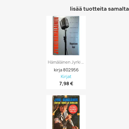
lisää tuotteita samalta 
Hämäläinen Jyrki 1996 ISBN 9511138669...
kirja 802956
Kirjat
7,98 €