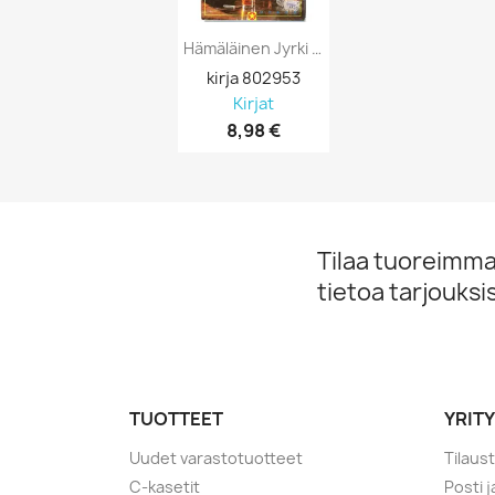
Hämäläinen Jyrki 1993 ISBN 951-1-12583-4...
kirja 802953
Kirjat
8,98 €
Tilaa tuoreimmat
tietoa tarjouks
TUOTTEET
YRIT
Uudet varastotuotteet
Tilaus
C-kasetit
Posti 