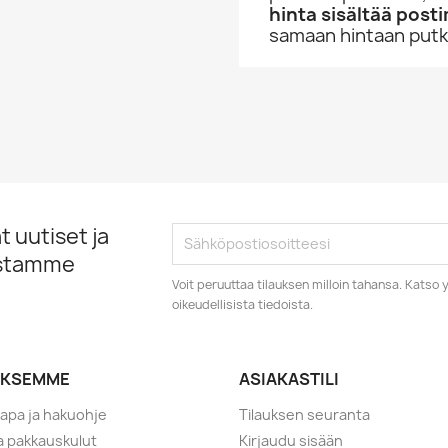
hinta sisältää post
samaan hintaan putke
 uutiset ja
istamme
Voit peruuttaa tilauksen milloin tahansa. Kats
oikeudellisista tiedoista.
YKSEMME
ASIAKASTILI
tapa ja hakuohje
Tilauksen seuranta
ja pakkauskulut
Kirjaudu sisään