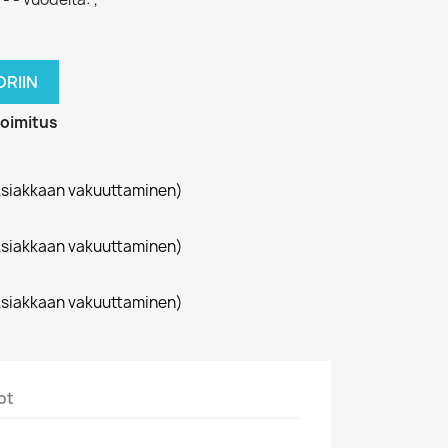
RIIN
toimitus
siakkaan vakuuttaminen)
siakkaan vakuuttaminen)
siakkaan vakuuttaminen)
ot