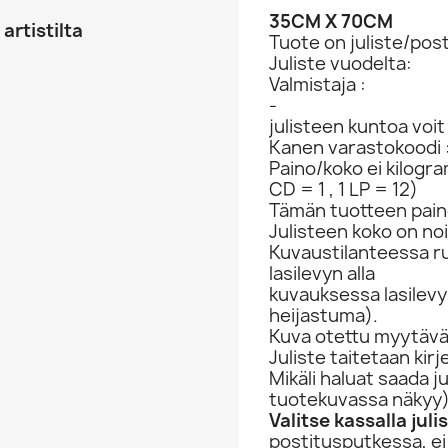
35CM X 70CM
artistilta
Tuote on juliste/post
Juliste vuodelta:
Valmistaja :
-
julisteen kuntoa voi
Kanen varastokoodi 
Paino/koko ei kilogr
CD = 1 , 1 LP = 12)
Tämän tuotteen paino
Julisteen koko on no
Kuvaustilanteessa rul
lasilevyn alla
kuvauksessa lasilevy 
heijastuma).
Kuva otettu myytävän
Juliste taitetaan kir
Mikäli haluat saada j
tuotekuvassa näkyy
Valitse kassalla jul
postitusputkessa, ei