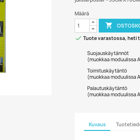
Määrä

OSTOSKO

Tuote varastossa, heti 
Suojauskäytännöt
(muokkaa moduulissa A
Toimituskäytäntö
(muokkaa moduulissa A
Palautuskäytäntö
(muokkaa moduulissa A
Kuvaus
Tuotetied