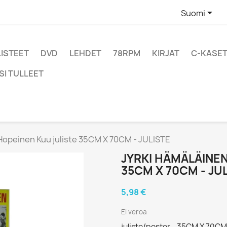

Suomi
LISTEET
DVD
LEHDET
78RPM
KIRJAT
C-KASET
SI TULLEET
 Hopeinen Kuu juliste 35CM X 70CM - JULISTE
JYRKI HÄMÄLÄINEN
35CM X 70CM - JU
5,98 €
Ei veroa
juliste/poster - 35CM X 70CM 