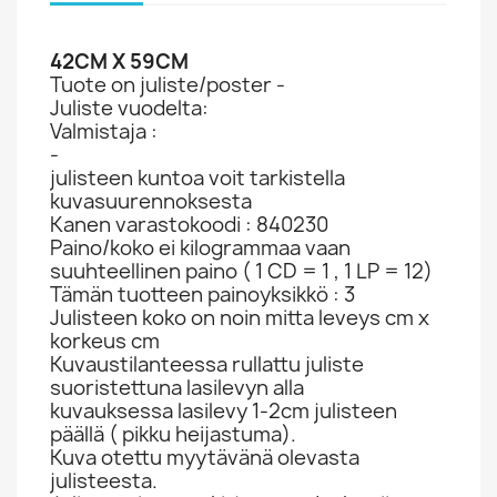
42CM X 59CM
Tuote on juliste/poster -
Juliste vuodelta:
Valmistaja :
-
julisteen kuntoa voit tarkistella
kuvasuurennoksesta
Kanen varastokoodi : 840230
Paino/koko ei kilogrammaa vaan
suuhteellinen paino ( 1 CD = 1 , 1 LP = 12)
Tämän tuotteen painoyksikkö : 3
Julisteen koko on noin mitta leveys cm x
korkeus cm
Kuvaustilanteessa rullattu juliste
suoristettuna lasilevyn alla
kuvauksessa lasilevy 1-2cm julisteen
päällä ( pikku heijastuma).
Kuva otettu myytävänä olevasta
julisteesta.