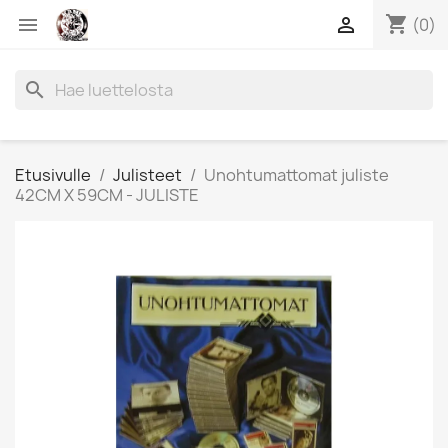
shopping_cart


(0)
search
Etusivulle
Julisteet
Unohtumattomat juliste
42CM X 59CM - JULISTE