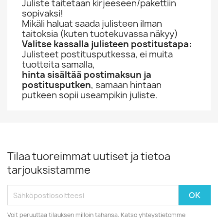
Juliste taitetaan kirjeeseen/pakettiin
sopivaksi!
Mikäli haluat saada julisteen ilman
taitoksia (kuten tuotekuvassa näkyy)
Valitse kassalla julisteen postitustapa:
Julisteet postitusputkessa, ei muita
tuotteita samalla,
hinta sisältää postimaksun ja
postitusputken
, samaan hintaan
putkeen sopii useampikin juliste.
Tilaa tuoreimmat uutiset ja tietoa
tarjouksistamme
Voit peruuttaa tilauksen milloin tahansa. Katso yhteystietomme