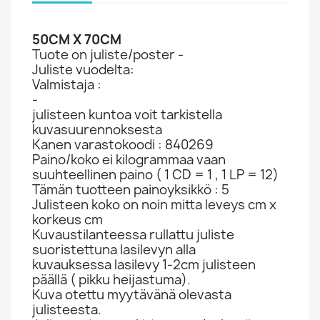
50CM X 70CM
Tuote on juliste/poster -
Juliste vuodelta:
Valmistaja :
-
julisteen kuntoa voit tarkistella
kuvasuurennoksesta
Kanen varastokoodi : 840269
Paino/koko ei kilogrammaa vaan
suuhteellinen paino ( 1 CD = 1 , 1 LP = 12)
Tämän tuotteen painoyksikkö : 5
Julisteen koko on noin mitta leveys cm x
korkeus cm
Kuvaustilanteessa rullattu juliste
suoristettuna lasilevyn alla
kuvauksessa lasilevy 1-2cm julisteen
päällä ( pikku heijastuma).
Kuva otettu myytävänä olevasta
julisteesta.