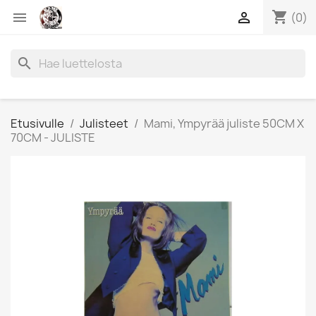
shopping_cart


(0)
search
Etusivulle
Julisteet
Mami, Ympyrää juliste 50CM X
70CM - JULISTE