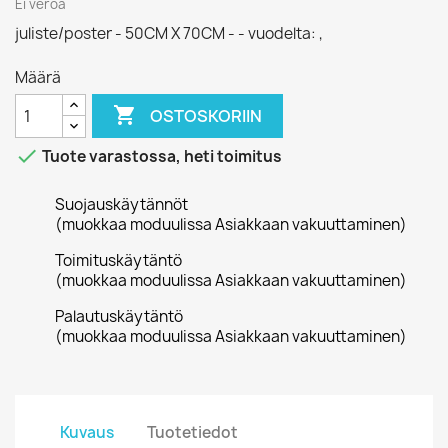
Ei veroa
juliste/poster - 50CM X 70CM - - vuodelta: ,
Määrä

OSTOSKORIIN

Tuote varastossa, heti toimitus
Suojauskäytännöt
(muokkaa moduulissa Asiakkaan vakuuttaminen)
Toimituskäytäntö
(muokkaa moduulissa Asiakkaan vakuuttaminen)
Palautuskäytäntö
(muokkaa moduulissa Asiakkaan vakuuttaminen)
Kuvaus
Tuotetiedot