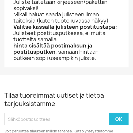
Juliste taitetaan kirjeeseen/pakettiin
sopivaksi!
Mikäli haluat saada julisteen ilman
taitoksia (kuten tuotekuvassa näkyy)
Valitse kassalla julisteen postitustapa:
Julisteet postitusputkessa, ei muita
tuotteita samalla,
hinta sisältää postimaksun ja
postitusputken
, samaan hintaan
putkeen sopii useampikin juliste.
Tilaa tuoreimmat uutiset ja tietoa
tarjouksistamme
Voit peruuttaa tilauksen milloin tahansa. Katso yhteystietomme