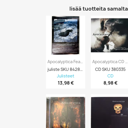
lisää tuotteita samalta 
Apocalyptica Feat. Ville Valo Käytetty...
Apocalyptica CD Wagner Reloaded - Live In...
juliste SKU 842873
CD SKU 380335
Julisteet
CD
13,98 €
8,98 €