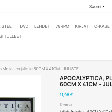

Suomi
LISTEET
DVD
LEHDET
78RPM
KIRJAT
C-KASET
SI TULLEET
s Metallica juliste 60CM X 41CM - JULISTE
APOCALYPTICA, PL
60CM X 41CM - JU
11,98 €
Ei veroa
juliste/poster - 60CM X 41CM -