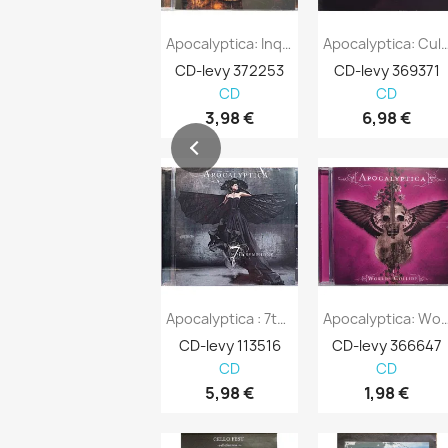
Apocalyptica: Inquisition Symphony Kansi...
Apocalyptica: Cult 2CD Kansi EX
CD-levy 372253
CD-levy 369371
CD
CD
3,98 €
6,98 €
Apocalyptica : 7th Symphony - Uusi CD
Apocalyptica: Worlds Collide 
CD-levy 113516
CD-levy 366647
CD
CD
5,98 €
1,98 €