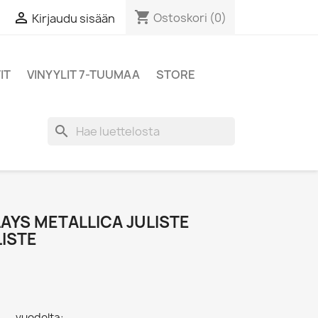
shopping_cart

Ostoskori
(0)
Kirjaudu sisään
IT
VINYYLIT 7-TUUMAA
STORE
search
AYS METALLICA JULISTE
LISTE
 - vuodelta: ,