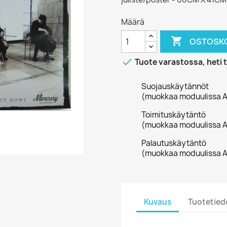
Määrä

OSTOSKO

Tuote varastossa, heti 
Suojauskäytännöt
(muokkaa moduulissa A
Toimituskäytäntö
(muokkaa moduulissa A
Palautuskäytäntö
(muokkaa moduulissa A
Kuvaus
Tuotetied