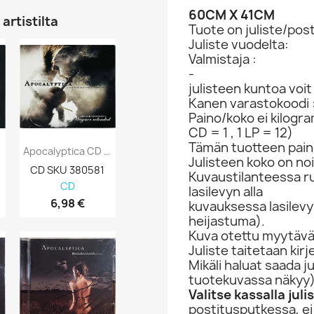
60CM X 41CM
artistilta
Tuote on juliste/post
Juliste vuodelta:
Valmistaja :
-
julisteen kuntoa voi
Kanen varastokoodi 
Paino/koko ei kilogr
CD = 1 , 1 LP = 12)
Tämän tuotteen paino
Apocalyptica CD Wagner Reloaded - Live In...
Apocalyptica CD Apocalyptica Kansi EX...
Julisteen koko on no
CD SKU 380581
CD SKU 380555
Kuvaustilanteessa rul
CD
CD
Julisteet
lasilevyn alla
6,98 €
4,98 €
9,98 €
kuvauksessa lasilevy 
heijastuma).
Kuva otettu myytävän
Juliste taitetaan kir
Mikäli haluat saada j
tuotekuvassa näkyy
Valitse kassalla jul
postitusputkessa, ei