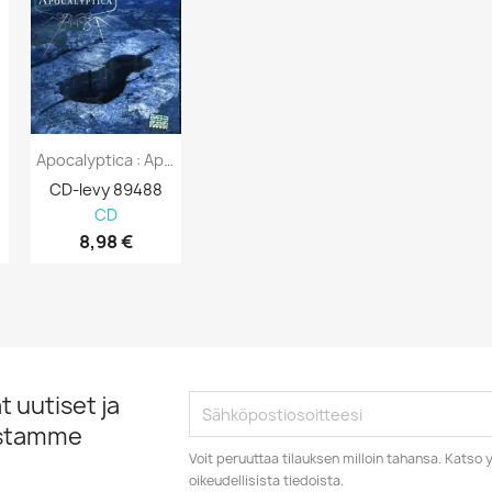
cm -...
Apocalyptica : Apocalyptica - CD
CD-levy 89488
CD
8,98 €
 uutiset ja
istamme
Voit peruuttaa tilauksen milloin tahansa. Kats
oikeudellisista tiedoista.