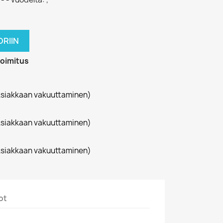
RIIN
toimitus
siakkaan vakuuttaminen)
siakkaan vakuuttaminen)
siakkaan vakuuttaminen)
ot