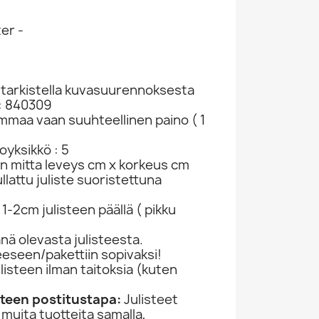
er -
t tarkistella kuvasuurennoksesta
: 840309
ammaa vaan suuhteellinen paino ( 1
yksikkö : 5
Apocalyptica Juliste Promojuliste 50cm X...
in mitta leveys cm x korkeus cm
juliste SKU 842691
lattu juliste suoristettuna
1-2cm julisteen päällä ( pikku
ä olevasta julisteesta.
jeeseen/pakettiin sopivaksi!
ulisteen ilman taitoksia (kuten
)
isteen postitustapa:
Julisteet
 muita tuotteita samalla,