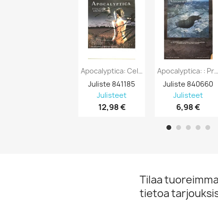
Apocalyptica: Cello Fest : Keikkajuliste...
Apocalyptica: : Promojuliste 50cm X 70
Juliste 841185
Juliste 840660
Julisteet
Julisteet
12,98 €
6,98 €
Tilaa tuoreimmat
tietoa tarjouks