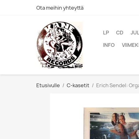
Ota meihin yhteyttä
LP
CD
JU
INFO
VIIMEK
Etusivulle
C-kasetit
Erich Sendel: Orga