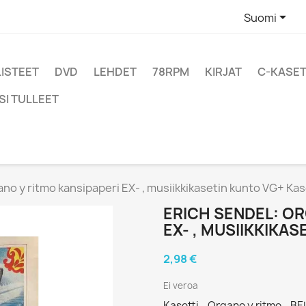

Suomi
LISTEET
DVD
LEHDET
78RPM
KIRJAT
C-KASET
SI TULLEET
no y ritmo kansipaperi EX- , musiikkikasetin kunto VG+ Kas
ERICH SENDEL: OR
EX- , MUSIIKKIKA
2,98 €
Ei veroa
Kasetti - Organo y ritmo - BE