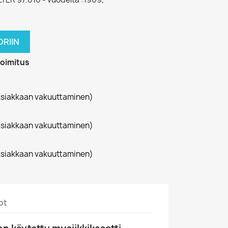
RIIN
toimitus
siakkaan vakuuttaminen)
siakkaan vakuuttaminen)
siakkaan vakuuttaminen)
ot