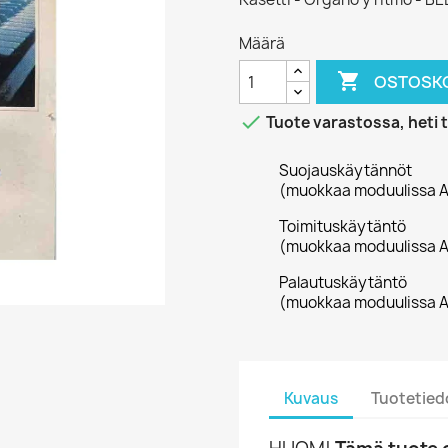
Määrä

OSTOSKO

Tuote varastossa, heti 
Suojauskäytännöt
(muokkaa moduulissa A
Toimituskäytäntö
(muokkaa moduulissa A
Palautuskäytäntö
(muokkaa moduulissa A
Kuvaus
Tuotetied