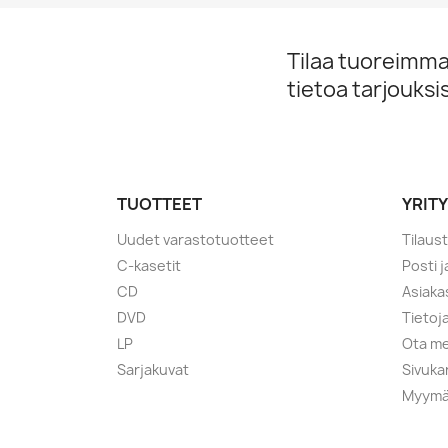
Tilaa tuoreimmat
tietoa tarjouks
TUOTTEET
YRIT
Uudet varastotuotteet
Tilaus
C-kasetit
Posti 
CD
Asiaka
DVD
Tietoj
LP
Ota me
Sarjakuvat
Sivuka
Myymä