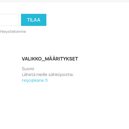
o yhteystietomme
VALIKKO_MÄÄRITYKSET
Suomi
Lähetä meille sähköpostia:
reijo@kane.fi