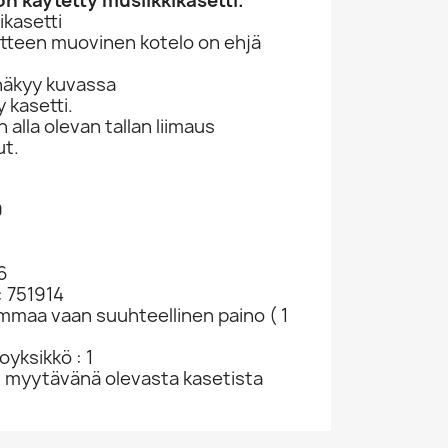
n käytetty musiikkikasetti.
kasetti
otteen muovinen kotelo on ehjä
näkyy kuvassa
 kasetti.
lla olevan tallan liimaus
ut.
9
6
: 751914
ammaa vaan suuhteellinen paino ( 1
yksikkö : 1
u myytävänä olevasta kasetista