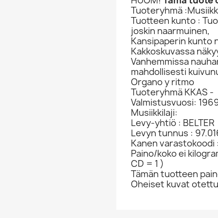
HUOM!
Tämä tuote o
Tuoteryhmä :Musiikki
Tuotteen kunto : Tu
joskin naarmuinen,
Kansipaperin kunto 
Kakkoskuvassa näkyy
Vanhemmissa nauhan a
mahdollisesti kuivun
Organo y ritmo
Tuoteryhmä KKAS -
Valmistusvuosi: 196
Musiikkilaji:
Levy-yhtiö : BELTER
Levyn tunnus : 97.01
Kanen varastokoodi 
Paino/koko ei kilogr
CD = 1 )
Tämän tuotteen paino
Oheiset kuvat otett