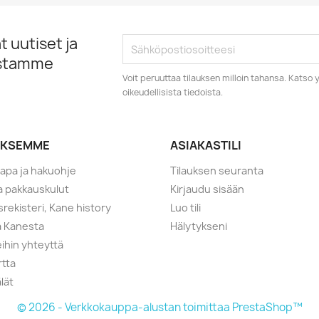
 uutiset ja
istamme
Voit peruuttaa tilauksen milloin tahansa. Kats
oikeudellisista tiedoista.
YKSEMME
ASIAKASTILI
tapa ja hakuohje
Tilauksen seuranta
ja pakkauskulut
Kirjaudu sisään
srekisteri, Kane history
Luo tili
a Kanesta
Hälytykseni
ihin yhteyttä
rtta
lät
© 2026 - Verkkokauppa-alustan toimittaa PrestaShop™