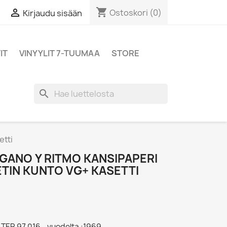
shopping_cart

Ostoskori
(0)
Kirjaudu sisään
IT
VINYYLIT 7-TUUMAA
STORE
search
etti
GANO Y RITMO KANSIPAPERI
SETIN KUNTO VG+ KASETTI
LTER 97.016 - vuodelta :1969,