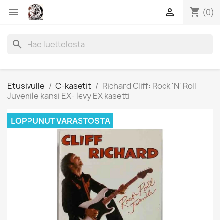
shopping_cart


(0)
search
Etusivulle
C-kasetit
Richard Cliff: Rock 'N' Roll
Juvenile kansi EX- levy EX kasetti
LOPPUNUT VARASTOSTA