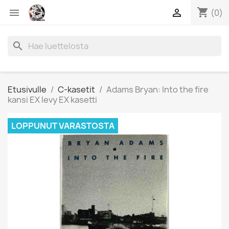
shopping_cart


(0)
search
Etusivulle
C-kasetit
Adams Bryan: Into the fire
kansi EX levy EX kasetti
LOPPUNUT VARASTOSTA