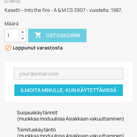
Ei veroa
Kasetti - Into the fire - A & M CS 3907 - vuodelta :1987,
Määrä

OSTOSKORIIN

Loppunut varastosta
ILMOITA MINULLE, KUN KÄYTETTÄVISSÄ
Suojauskäytännöt
(muokkaa moduulissa Asiakkaan vakuuttaminen)
Toimituskäytäntö
(muokkaa moduulissa Asiakkaan vakuuttaminen)