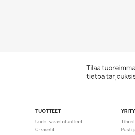
Tilaa tuoreimmat
tietoa tarjouks
TUOTTEET
YRIT
Uudet varastotuotteet
Tilaus
C-kasetit
Posti 