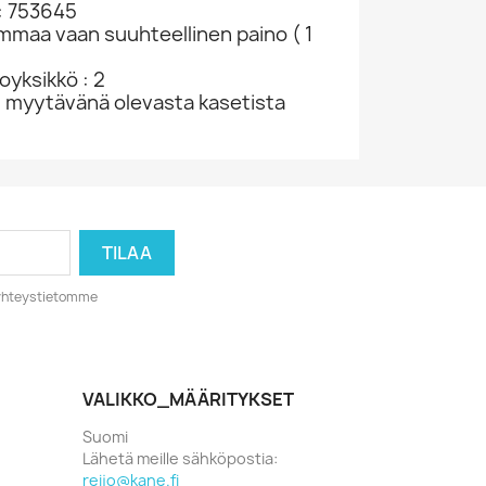
: 753645
ammaa vaan suuhteellinen paino ( 1
yksikkö : 2
u myytävänä olevasta kasetista
o yhteystietomme
VALIKKO_MÄÄRITYKSET
Suomi
Lähetä meille sähköpostia:
reijo@kane.fi