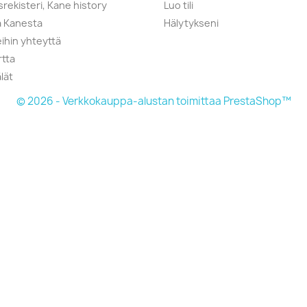
srekisteri, Kane history
Luo tili
a Kanesta
Hälytykseni
ihin yhteyttä
rtta
lät
© 2026 - Verkkokauppa-alustan toimittaa PrestaShop™