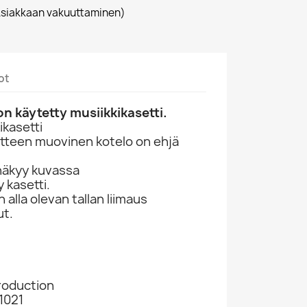
siakkaan vakuuttaminen)
ot
n käytetty musiikkikasetti.
kasetti
otteen muovinen kotelo on ehjä
näkyy kuvassa
 kasetti.
lla olevan tallan liimaus
ut.
roduction
1021