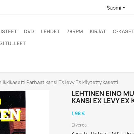

Suomi
LISTEET
DVD
LEHDET
78RPM
KIRJAT
C-KASET
SI TULLEET
ikkikasetti Parhaat kansi EX levy EX käytetty kasetti
LEHTINEN EINO MU
KANSI EX LEVY EX
1,98 €
Ei veroa
Kasetti - Parhaat - M & T-Pro