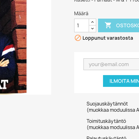
Määrä

OSTOSKO

Loppunut varastosta
ILMOITA MI
Suojauskäytännöt
(muokkaa moduulissa A
Toimituskäytäntö
(muokkaa moduulissa A
Palautuskäytäntö