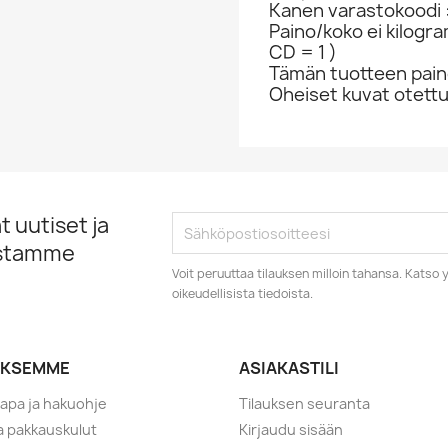
Kanen varastokoodi 
Paino/koko ei kilogr
CD = 1 )
Tämän tuotteen paino
Oheiset kuvat otett
 uutiset ja
istamme
Voit peruuttaa tilauksen milloin tahansa. Kats
oikeudellisista tiedoista.
YKSEMME
ASIAKASTILI
tapa ja hakuohje
Tilauksen seuranta
ja pakkauskulut
Kirjaudu sisään