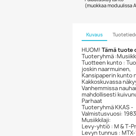
(muokkaa moduulissa A
Kuvaus
Tuotetied
HUOM!
Tämä tuote o
Tuoteryhmä :Musiikki
Tuotteen kunto : Tu
joskin naarmuinen,
Kansipaperin kunto 
Kakkoskuvassa näkyy
Vanhemmissa nauhan a
mahdollisesti kuivun
Parhaat
Tuoteryhmä KKAS -
Valmistusvuosi: 1983
Musiikkilaji:
Levy-yhtiö : M & T-P
Levyn tunnus : MTX-