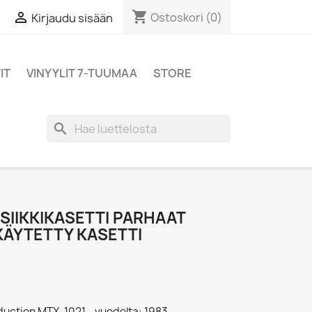
shopping_cart

Ostoskori
(0)
Kirjaudu sisään
IT
VINYYLIT 7-TUUMAA
STORE
search
SIIKKIKASETTI PARHAAT
 KÄYTETTY KASETTI
duction MTX-1021 - vuodelta: 1983,