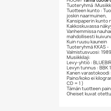
HUOM!
Tämä tuote o
Tuoteryhmä :Musiikki
Tuotteen kunto : Tu
joskin naarmuinen,
Kansipaperin kunto 
Kakkoskuvassa näkyy
Vanhemmissa nauhan a
mahdollisesti kuivun
Kuin ruusu kaunein
Tuoteryhmä KKAS -
Valmistusvuosi: 198
Musiikkilaji:
Levy-yhtiö : BLUEBI
Levyn tunnus : BBK 
Kanen varastokoodi 
Paino/koko ei kilogr
CD = 1 )
Tämän tuotteen paino
Oheiset kuvat otett