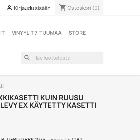
shopping_cart

Ostoskori
(0)
Kirjaudu sisään
IT
VINYYLIT 7-TUUMAA
STORE
search
ti
KKIKASETTI KUIN RUUSU
 LEVY EX KÄYTETTY KASETTI
 - BLUEBIRD BBK 1075 - vuodelta: 1989,