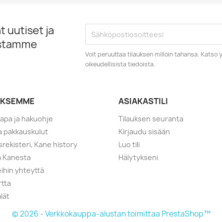
 uutiset ja
istamme
Voit peruuttaa tilauksen milloin tahansa. Kats
oikeudellisista tiedoista.
YKSEMME
ASIAKASTILI
tapa ja hakuohje
Tilauksen seuranta
ja pakkauskulut
Kirjaudu sisään
srekisteri, Kane history
Luo tili
a Kanesta
Hälytykseni
ihin yhteyttä
rtta
lät
© 2026 - Verkkokauppa-alustan toimittaa PrestaShop™