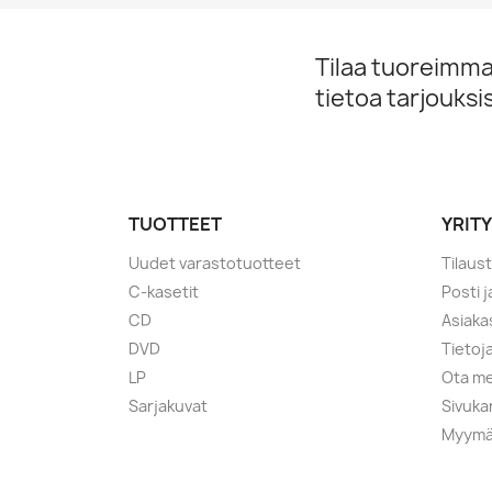
Tilaa tuoreimmat
tietoa tarjouks
TUOTTEET
YRIT
Uudet varastotuotteet
Tilaus
C-kasetit
Posti 
CD
Asiaka
DVD
Tietoj
LP
Ota me
Sarjakuvat
Sivuka
Myymä