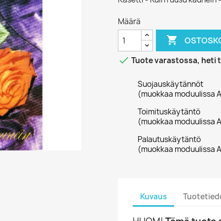
Määrä

OSTOSKO

Tuote varastossa, heti 
Suojauskäytännöt
(muokkaa moduulissa A
Toimituskäytäntö
(muokkaa moduulissa A
Palautuskäytäntö
(muokkaa moduulissa A
Kuvaus
Tuotetied