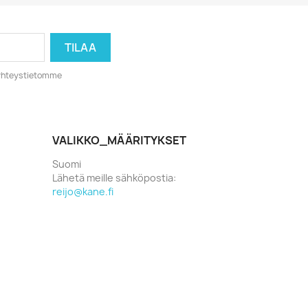
o yhteystietomme
VALIKKO_MÄÄRITYKSET
Suomi
Lähetä meille sähköpostia:
reijo@kane.fi