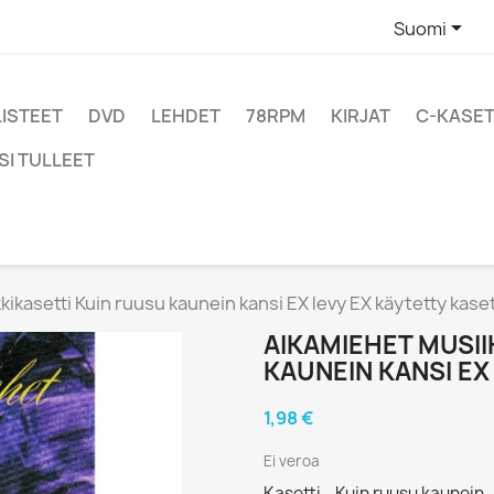

Suomi
LISTEET
DVD
LEHDET
78RPM
KIRJAT
C-KASET
SI TULLEET
ikasetti Kuin ruusu kaunein kansi EX levy EX käytetty kaset
AIKAMIEHET MUSII
KAUNEIN KANSI EX
1,98 €
Ei veroa
Kasetti - Kuin ruusu kaunein