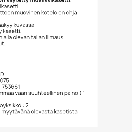
n käytetty musiikkikasetti.
kasetti
otteen muovinen kotelo on ehjä
näkyy kuvassa
 kasetti.
lla olevan tallan liimaus
ut.
9
RD
1075
: 753661
ammaa vaan suuhteellinen paino ( 1
yksikkö : 2
u myytävänä olevasta kasetista