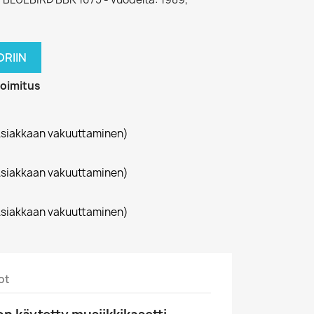
RIIN
toimitus
siakkaan vakuuttaminen)
siakkaan vakuuttaminen)
siakkaan vakuuttaminen)
ot