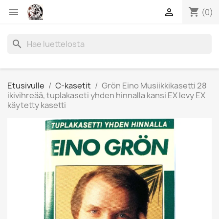
shopping_cart


(0)
search
Etusivulle
C-kasetit
Grön Eino Musiikkikasetti 28
ikivihreää, tuplakaseti yhden hinnalla kansi EX levy EX
käytetty kasetti