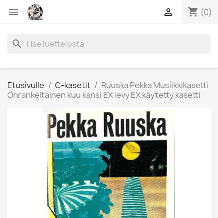
shopping_cart


(0)
search
Etusivulle
C-kasetit
Ruuska Pekka Musiikkikasetti
Ohrankeltainen kuu kansi EX levy EX käytetty kasetti