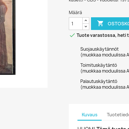
Määrä

OSTOSKO

Tuote varastossa, heti 
Suojauskäytännöt
(muokkaa moduulissa A
Toimituskäytäntö
(muokkaa moduulissa A
Palautuskäytäntö
(muokkaa moduulissa A
Kuvaus
Tuotetied