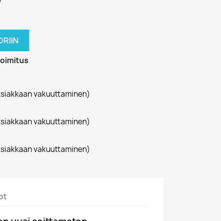
RIIN
toimitus
siakkaan vakuuttaminen)
siakkaan vakuuttaminen)
siakkaan vakuuttaminen)
ot