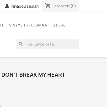
shopping_cart

Ostoskori
(0)
Kirjaudu sisään
IT
VINYYLIT 7-TUUMAA
STORE
search
: DON’T BREAK MY HEART -
9