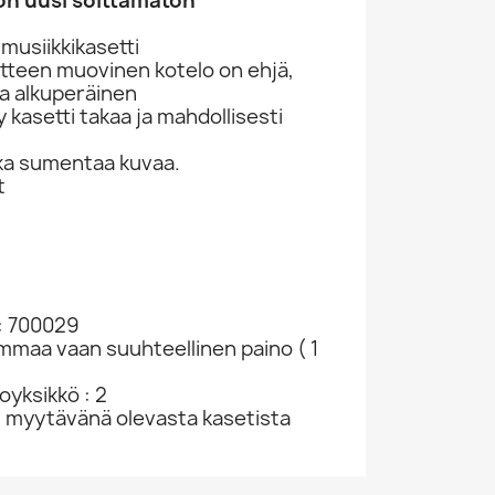
on uusi soittamaton
musiikkikasetti
tteen muovinen kotelo on ehjä,
ja alkuperäinen
kasetti takaa ja mahdollisesti
ka sumentaa kuvaa.
t
Billy Riley, Johnny Carroll Ym. CD Red Hot...
Rainbow, Rush, Alice Cooper Ym. CD Wild At...
Sorrows, Searchers, Donovan Ym. CD Forty...
907
CD-levy 229047
CD-levy 363385
CD-levy 
CD
CD
CD
1,98 €
8,98 €
2,98
: 700029
ammaa vaan suuhteellinen paino ( 1
yksikkö : 2
u myytävänä olevasta kasetista