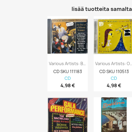
lisää tuotteita samalta 
Various Artists: Beat Of A Different...
Various Artists: O Come All Ye 
CD SKU 111183
CD SKU 110513
CD
CD
4,98 €
4,98 €