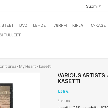

Suomi
LISTEET
DVD
LEHDET
78RPM
KIRJAT
C-KASET
SI TULLEET
Don’t Break My Heart - kasetti
VARIOUS ARTISTS 
KASETTI
1,36 €
Ei veroa
kasetti - CBS - vuodelta: 197