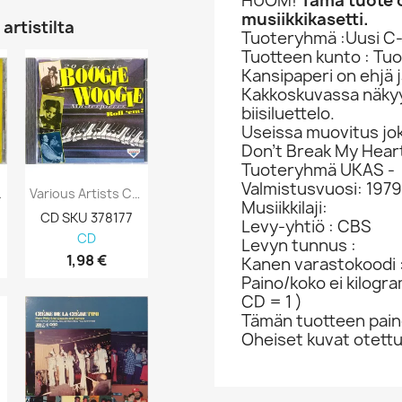
HUOM!
Tämä tuote 
musiikkikasetti.
artistilta
Tuoteryhmä :Uusi C-
Tuotteen kunto : Tuo
Kansipaperi on ehjä 
Kakkoskuvassa näkyy 
biisiluettelo.
Useissa muovitus jo
Don’t Break My Hear
Tuoteryhmä UKAS -
Valmistusvuosi: 1979
Faithful:...
Various Artists CD 20 Classic Boogie...
Paco De Lucia, Leonard Cohen Ym. CD Poets...
Musiikkilaji:
CD SKU 378177
CD-levy 363537
CD-levy 363
Levy-yhtiö : CBS
CD
CD
CD
Levyn tunnus :
1,98 €
12,98 €
5,98 €
Kanen varastokoodi 
Paino/koko ei kilogr
CD = 1 )
Tämän tuotteen paino
Oheiset kuvat otett