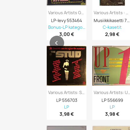
Various Artists Gala Performance -...
Various Artists : Benidorm - Kasetti
LP-levy 553464
Musiikkikasetti 751296
Bonus-LP kategoriasta 90% alennus
C-kasetit
3,00 €
2,98 €
Various Artists: Stud 20 Smash Hits From...
Various Artists: Upfront 14 Dance Tr
LP 556703
LP 556699
LP
LP
3,98 €
3,98 €