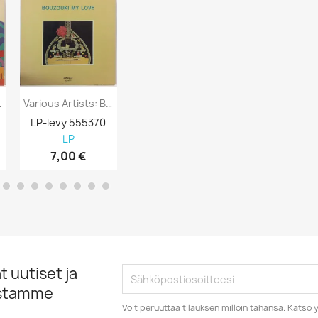
Of Today...
Various Artists: Bouzouki My Love Kansi...
Various Artists: New Hits For You And...
LP-levy 555370
LP-levy 555369
LP-levy 555
LP
LP
LP
7,00 €
5,00 €
6,00 €
 uutiset ja
istamme
Voit peruuttaa tilauksen milloin tahansa. Kats