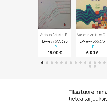
Various Artists: Bang & Olufsen Of Denmark...
Various Artists: Greece Songs 
LP-levy 555396
LP-levy 555373
LP
LP
15,00 €
6,00 €
Tilaa tuoreimmat
tietoa tarjouks