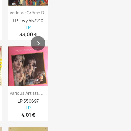
Various: Crème De La Crème Two: More...
Various Artists: Cruisin 1957 Kansi EX...
LP-levy 557210
LP-levy 557730
LP-levy 557
LP
LP
LP
33,00 €
7,98 €
8,98 €
acks...
Various Artists: World-Wide Movie And TV...
Various Artists: Svensktoppar Kansi EX-...
LP 556697
LP 556696
LP 556695
LP
LP
LP
4,01 €
4,01 €
4,98 €