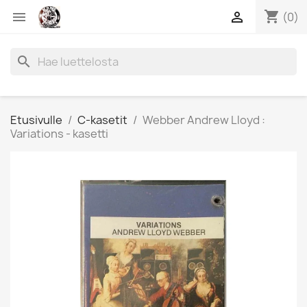
shopping_cart


(0)
search
Etusivulle
C-kasetit
Webber Andrew Lloyd :
Variations - kasetti