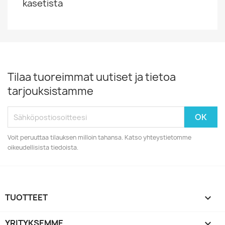
kasetista
Tilaa tuoreimmat uutiset ja tietoa
tarjouksistamme
Voit peruuttaa tilauksen milloin tahansa. Katso yhteystietomme
oikeudellisista tiedoista.
TUOTTEET

YRITYKSEMME
