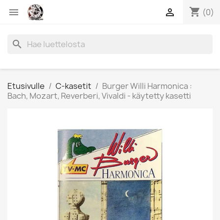
shopping_cart


(0)
search
Etusivulle
C-kasetit
Burger Willi Harmonica :
Bach, Mozart, Reverberi, Vivaldi - käytetty kasetti