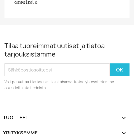
kasetista
Tilaa tuoreimmat uutiset ja tietoa
tarjouksistamme
Voit peruuttaa tilauksen milloin tahansa. Katso yhteystietomme
oikeudellisista tiedoista.
TUOTTEET

YRITYKSEMME
