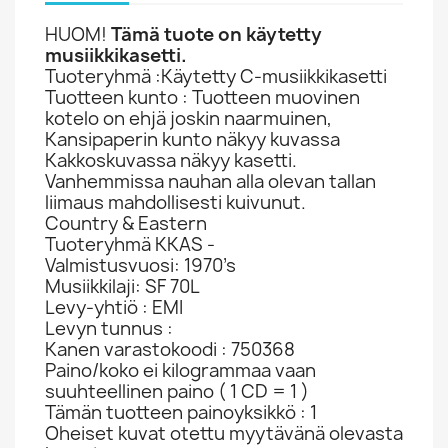
HUOM!
Tämä tuote on käytetty
musiikkikasetti.
Tuoteryhmä :Käytetty C-musiikkikasetti
Tuotteen kunto : Tuotteen muovinen
kotelo on ehjä joskin naarmuinen,
Kansipaperin kunto näkyy kuvassa
Kakkoskuvassa näkyy kasetti.
Vanhemmissa nauhan alla olevan tallan
liimaus mahdollisesti kuivunut.
Country & Eastern
Tuoteryhmä KKAS -
Valmistusvuosi: 1970’s
Musiikkilaji: SF 70L
Levy-yhtiö : EMI
Levyn tunnus :
Kanen varastokoodi : 750368
Paino/koko ei kilogrammaa vaan
suuhteellinen paino ( 1 CD = 1 )
Tämän tuotteen painoyksikkö : 1
Oheiset kuvat otettu myytävänä olevasta