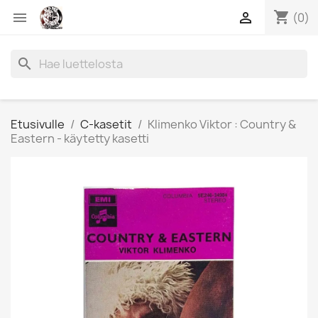
shopping_cart


(0)
search
Etusivulle
C-kasetit
Klimenko Viktor : Country &
Eastern - käytetty kasetti