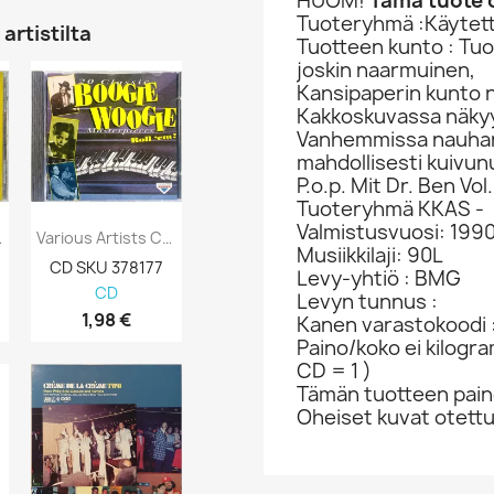
HUOM!
Tämä tuote o
Tuoteryhmä :Käytett
artistilta
Tuotteen kunto : Tu
joskin naarmuinen,
Kansipaperin kunto 
Kakkoskuvassa näkyy
Vanhemmissa nauhan a
mahdollisesti kuivun
P.o.p. Mit Dr. Ben Vol
Tuoteryhmä KKAS -
Valmistusvuosi: 199
Faithful:...
Various Artists CD 20 Classic Boogie...
Paco De Lucia, Leonard Cohen Ym. CD Poets...
Musiikkilaji: 90L
CD SKU 378177
CD-levy 363537
CD-levy 363
Levy-yhtiö : BMG
CD
CD
CD
Levyn tunnus :
1,98 €
12,98 €
5,98 €
Kanen varastokoodi 
Paino/koko ei kilogr
CD = 1 )
Tämän tuotteen paino
Oheiset kuvat otett