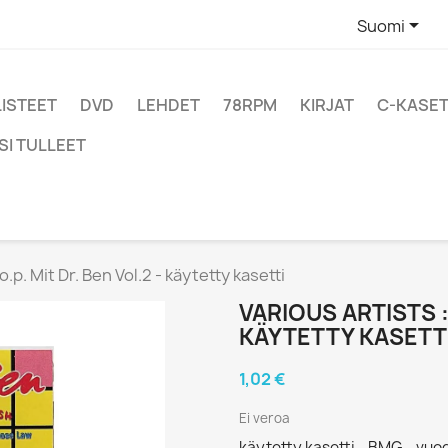

Suomi
LISTEET
DVD
LEHDET
78RPM
KIRJAT
C-KASET
SI TULLEET
.o.p. Mit Dr. Ben Vol.2 - käytetty kasetti
VARIOUS ARTISTS : 
KÄYTETTY KASETT
1,02 €
Ei veroa
käytetty kasetti - BMG - vuo