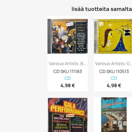
lisää tuotteita samalta 
Various Artists: Beat Of A Different...
Various Artists: O Come All Ye 
CD SKU 111183
CD SKU 110513
CD
CD
4,98 €
4,98 €