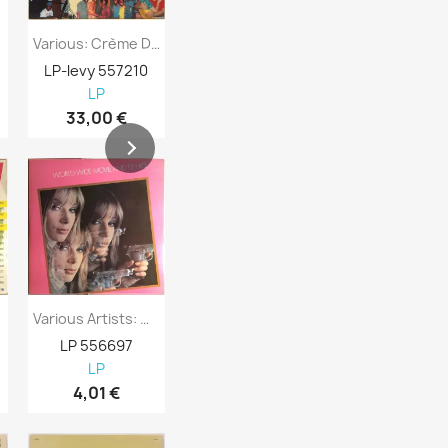
Various: Crème De La Crème Two: More...
Various Artists: Cruisin 1957 Kansi EX...
LP-levy 557210
LP-levy 557730
LP-levy 557
LP
LP
LP
33,00 €
7,98 €
8,98 €
acks...
Various Artists: World-Wide Movie And TV...
Various Artists: Svensktoppar Kansi EX-...
LP 556697
LP 556696
LP 556695
LP
LP
LP
4,01 €
4,01 €
4,98 €