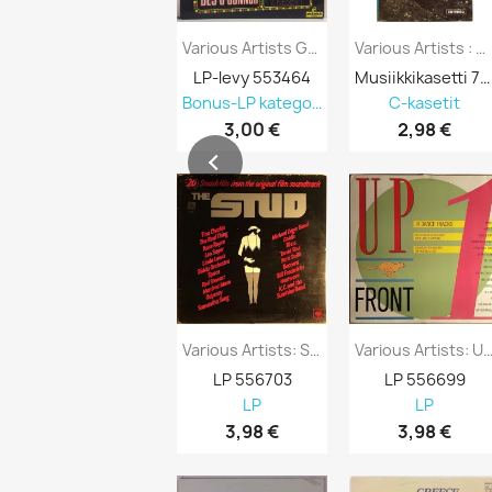
Various Artists Gala Performance -...
Various Artists : Benidorm - Kasetti
LP-levy 553464
Musiikkikasetti 751296
Bonus-LP kategoriasta 90% alennus
C-kasetit
3,00 €
2,98 €
Various Artists: Stud 20 Smash Hits From...
Various Artists: Upfront 14 Dance Tr
LP 556703
LP 556699
LP
LP
3,98 €
3,98 €