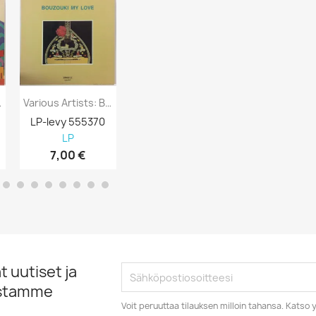
Of Today...
Various Artists: Bouzouki My Love Kansi...
Various Artists: New Hits For You And...
LP-levy 555370
LP-levy 555369
LP-levy 555
LP
LP
LP
7,00 €
5,00 €
6,00 €
 uutiset ja
istamme
Voit peruuttaa tilauksen milloin tahansa. Kats