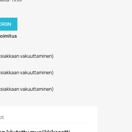
RIIN
toimitus
siakkaan vakuuttaminen)
siakkaan vakuuttaminen)
siakkaan vakuuttaminen)
ot