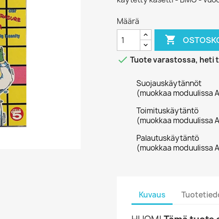
Määrä

OSTOSKO

Tuote varastossa, heti 
Suojauskäytännöt
(muokkaa moduulissa A
Toimituskäytäntö
(muokkaa moduulissa A
Palautuskäytäntö
(muokkaa moduulissa A
Kuvaus
Tuotetied