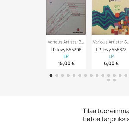
Various Artists: Bang & Olufsen Of Denmark...
Various Artists: Greece Songs 
LP-levy 555396
LP-levy 555373
LP
LP
15,00 €
6,00 €
Tilaa tuoreimmat
tietoa tarjouks