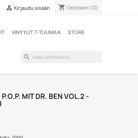
shopping_cart

Ostoskori
(0)
Kirjaudu sisään
IT
VINYYLIT 7-TUUMAA
STORE
search
P.O.P. MIT DR. BEN VOL.2 -
I
delta: 1990