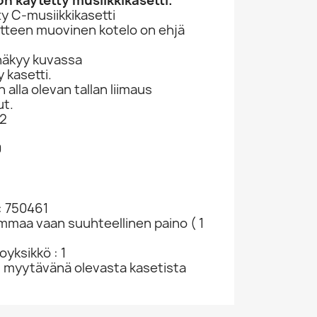
n käytetty musiikkikasetti.
y C-musiikkikasetti
otteen muovinen kotelo on ehjä
näkyy kuvassa
 kasetti.
lla olevan tallan liimaus
ut.
.2
0
Billy Riley, Johnny Carroll Ym. CD Red Hot...
Rainbow, Rush, Alice Cooper Ym. CD Wild At...
Sorrows, Searchers, Donovan Ym. CD Forty...
907
CD-levy 229047
CD-levy 363385
CD-levy 
CD
CD
CD
1,98 €
8,98 €
2,98
: 750461
ammaa vaan suuhteellinen paino ( 1
yksikkö : 1
u myytävänä olevasta kasetista