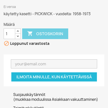
Ei veroa
käytetty kasetti - PICKWICK - vuodelta: 1958-1973
Määrä

OSTOSKORIIN

Loppunut varastosta
ILMOITA MINULLE, KUN KÄYTETTÄVISSÄ
Suojauskäytännöt
(muokkaa moduulissa Asiakkaan vakuuttaminen)