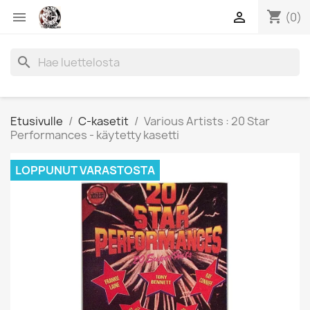
shopping_cart


(0)
search
Etusivulle
C-kasetit
Various Artists : 20 Star
Performances - käytetty kasetti
LOPPUNUT VARASTOSTA