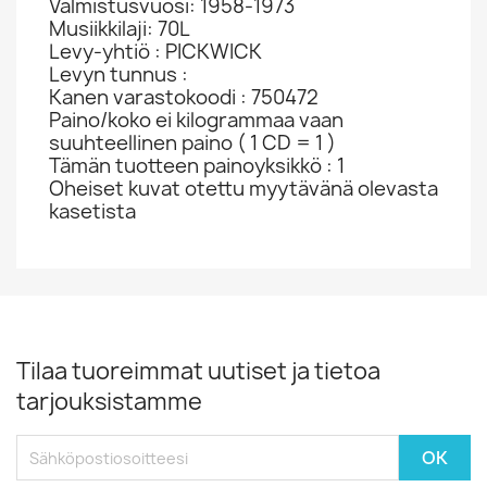
Valmistusvuosi: 1958-1973
Musiikkilaji: 70L
Levy-yhtiö : PICKWICK
Levyn tunnus :
Kanen varastokoodi : 750472
Paino/koko ei kilogrammaa vaan
suuhteellinen paino ( 1 CD = 1 )
Tämän tuotteen painoyksikkö : 1
Oheiset kuvat otettu myytävänä olevasta
kasetista
Tilaa tuoreimmat uutiset ja tietoa
tarjouksistamme