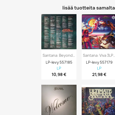
lisää tuotteita samalta 
Santana: Beyond Appearances Kansi EX-...
Santana: Viva 3LP Kansi VG L
LP-levy 557185
LP-levy 557179
LP
LP
10,98 €
21,98 €