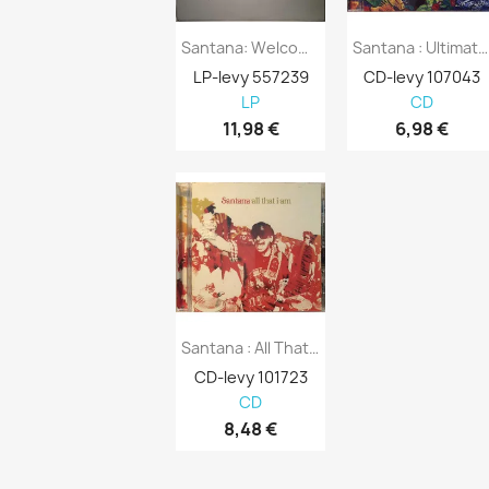
Santana: Welcome Kansi VG+ Levy EX...
Santana : Ultimate Santana - CD
LP-levy 557239
CD-levy 107043
LP
CD
11,98 €
6,98 €
Santana : All That I Am - CD
CD-levy 101723
CD
8,48 €