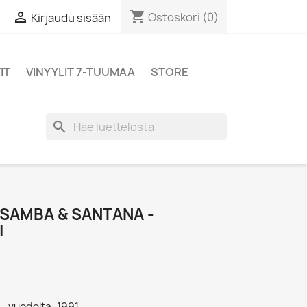
shopping_cart

Ostoskori
(0)
Kirjaudu sisään
IT
VINYYLIT 7-TUUMAA
STORE
search
 SAMBA & SANTANA -
I
- vuodelta: 1991