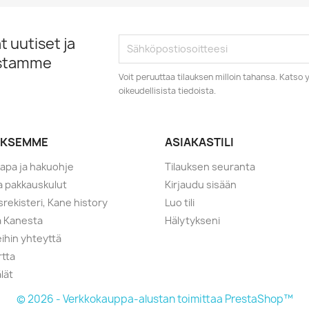
 uutiset ja
istamme
Voit peruuttaa tilauksen milloin tahansa. Kats
oikeudellisista tiedoista.
YKSEMME
ASIAKASTILI
tapa ja hakuohje
Tilauksen seuranta
ja pakkauskulut
Kirjaudu sisään
srekisteri, Kane history
Luo tili
a Kanesta
Hälytykseni
ihin yhteyttä
rtta
lät
© 2026 - Verkkokauppa-alustan toimittaa PrestaShop™