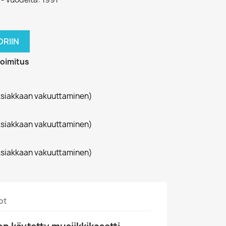
RIIN
toimitus
siakkaan vakuuttaminen)
siakkaan vakuuttaminen)
siakkaan vakuuttaminen)
ot