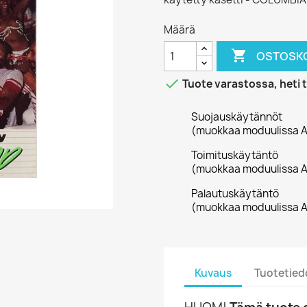
Määrä

OSTOSKO

Tuote varastossa, heti 
Suojauskäytännöt
(muokkaa moduulissa A
Toimituskäytäntö
(muokkaa moduulissa A
Palautuskäytäntö
(muokkaa moduulissa A
Kuvaus
Tuotetied