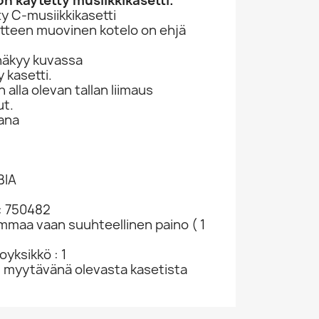
n käytetty musiikkikasetti.
y C-musiikkikasetti
otteen muovinen kotelo on ehjä
näkyy kuvassa
 kasetti.
lla olevan tallan liimaus
ut.
ana
BIA
: 750482
ammaa vaan suuhteellinen paino ( 1
yksikkö : 1
u myytävänä olevasta kasetista