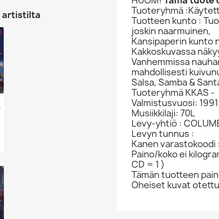
HUOM!
Tämä tuote o
Tuoteryhmä :Käytett
artistilta
Tuotteen kunto : Tu
joskin naarmuinen,
Kansipaperin kunto 
Kakkoskuvassa näkyy
Vanhemmissa nauhan a
mahdollisesti kuivun
Salsa, Samba & Sant
Tuoteryhmä KKAS -
Valmistusvuosi: 1991
evy VG+...
Musiikkilaji: 70L
Levy-yhtiö : COLUM
Levyn tunnus :
Kanen varastokoodi 
Paino/koko ei kilogr
CD = 1 )
Tämän tuotteen paino
Oheiset kuvat otett