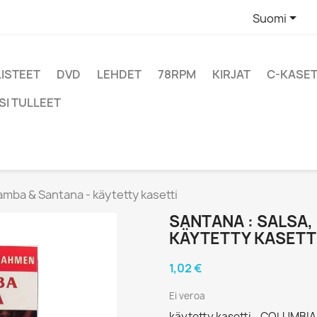

Suomi
LISTEET
DVD
LEHDET
78RPM
KIRJAT
C-KASET
SI TULLEET
amba & Santana - käytetty kasetti
SANTANA : SALSA,
KÄYTETTY KASETT
1,02 €
Ei veroa
käytetty kasetti - COLUMBIA 