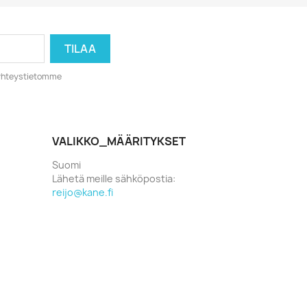
o yhteystietomme
VALIKKO_MÄÄRITYKSET
Suomi
Lähetä meille sähköpostia:
reijo@kane.fi