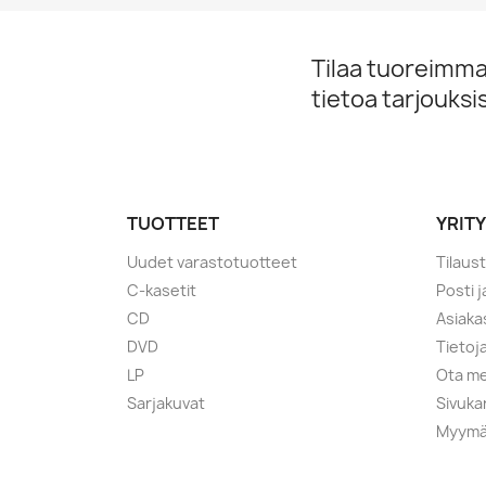
Tilaa tuoreimmat
tietoa tarjouks
TUOTTEET
YRIT
Uudet varastotuotteet
Tilaus
C-kasetit
Posti 
CD
Asiaka
DVD
Tietoj
LP
Ota me
Sarjakuvat
Sivuka
Myymä