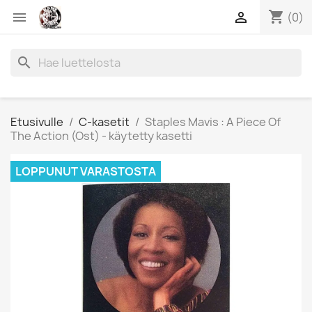
shopping_cart


(0)
search
Etusivulle
C-kasetit
Staples Mavis : A Piece Of
The Action (Ost) - käytetty kasetti
LOPPUNUT VARASTOSTA