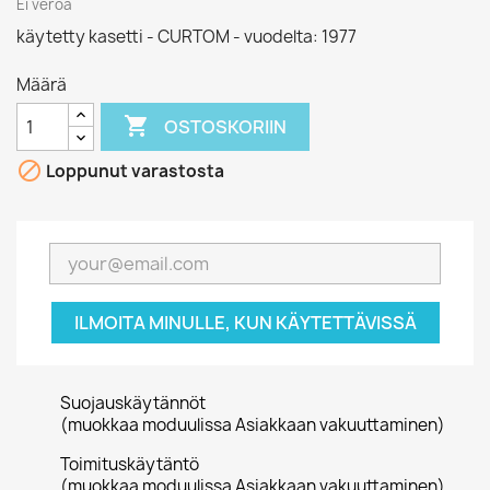
Ei veroa
käytetty kasetti - CURTOM - vuodelta: 1977
Määrä

OSTOSKORIIN

Loppunut varastosta
ILMOITA MINULLE, KUN KÄYTETTÄVISSÄ
Suojauskäytännöt
(muokkaa moduulissa Asiakkaan vakuuttaminen)
Toimituskäytäntö
(muokkaa moduulissa Asiakkaan vakuuttaminen)