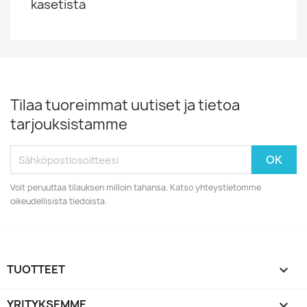
kasetista
Tilaa tuoreimmat uutiset ja tietoa
tarjouksistamme
Voit peruuttaa tilauksen milloin tahansa. Katso yhteystietomme
oikeudellisista tiedoista.
TUOTTEET

YRITYKSEMME
