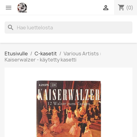
shopping_cart


(0)
search
Etusivulle
C-kasetit
Various Artists :
Kaiserwalzer - käytetty kasetti