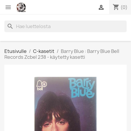
shopping_cart


(0)
search
Etusivulle
C-kasetit
Barry Blue : Barry Blue Bell
Records Zcbel 238 - käytetty kasetti